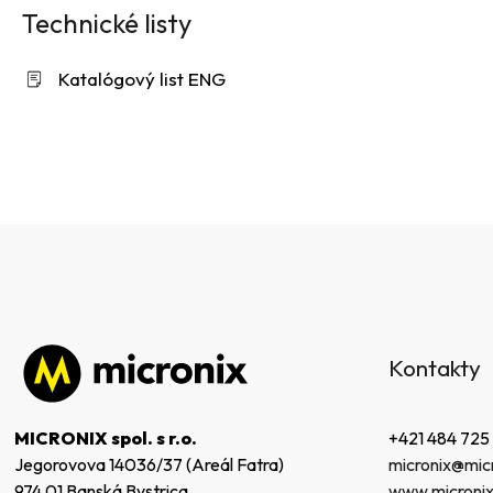
Technické listy
Katalógový list ENG
Z
á
Kontakty
p
ä
t
+421 484 725
MICRONIX spol. s r.o.
i
micronix@micr
Jegorovova 14036/37 (Areál Fatra)
e
www.micronix
974 01 Banská Bystrica