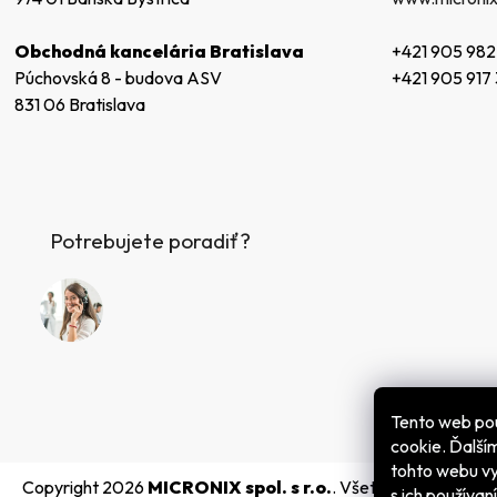
+421 905 982
Obchodná kancelária Bratislava
+421 905 917
Púchovská 8 - budova ASV
831 06 Bratislava
Potrebujete poradiť?
Tento web po
cookie. Ďalš
tohto webu vy
Copyright 2026
MICRONIX spol. s r.o.
. Všetky práva vyhra
s ich používan