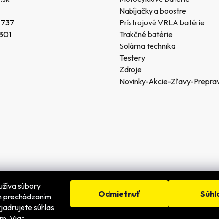
Nabíjačky a boostre
 737
Prístrojové VRLA batérie
 301
Trakčné batérie
Solárna technika
Testery
Zdroje
Novinky-Akcie-Zľavy-Prepra
užíva súbory
Odmietnuť
Súhl
ím prechádzaním
jadrujete súhlas
dené.
ím. Viac