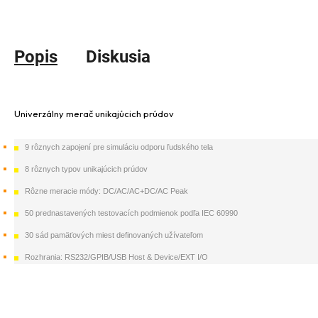
Popis
Diskusia
Univerzálny merač unikajúcich prúdov
9 rôznych zapojení pre simuláciu odporu ľudského tela
8 rôznych typov unikajúcich prúdov
Rôzne meracie módy: DC/AC/AC+DC/AC Peak
50 prednastavených testovacích podmienok podľa IEC 60990
30 sád pamäťových miest definovaných užívateľom
Rozhrania: RS232/GPIB/USB Host & Device/EXT I/O