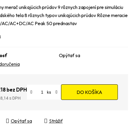
ny merač unikajúcich prúdov 9 rôznych zapojení pre simuláciu
dského tela 8 rôznych typov unikajúcich prúdov Rôzne meracie
/AC/AC+DC/AC Peak 50 prednastav
s
osť
Opýtať sa
doručenia
218 bez DPH
DO KOŠÍKA
28,14
tková cena:
Opýtať sa
Strážiť