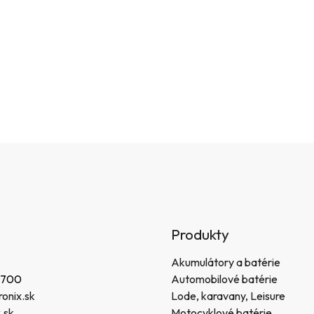
Produkty
Akumulátory a batérie
 700
Automobilové batérie
onix.sk
Lode, karavany, Leisure
.sk
Motocyklové batérie