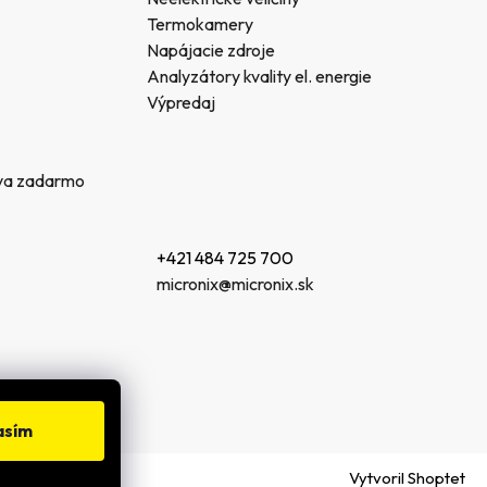
Termokamery
Napájacie zdroje
Analyzátory kvality el. energie
Výpredaj
va zadarmo
+421 484 725 700
micronix@micronix.sk
asím
Vytvoril Shoptet