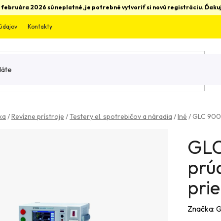
 februára 2026 sú neplatné, je potrebné vytvoriť si novú registráciu. Ďa
údajov
Kontakty
ka
/
Revízne prístroje
/
Testery el. spotrebičov a náradia
/
Iné
/
GLC 9000
GLC
prú
pri
Značka:
G