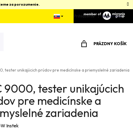
kujeme za porozumenie.
Prihlásenie
Registrácia
PRÁZDNY KOŠÍK
NÁKUPNÝ
KOŠÍK
, tester unikajúcich prúdov pre medicínske a priemyslelné zariadenia
 9000, tester unikajúcich
dov pre medicínske a
emyslelné zariadenia
W Instek