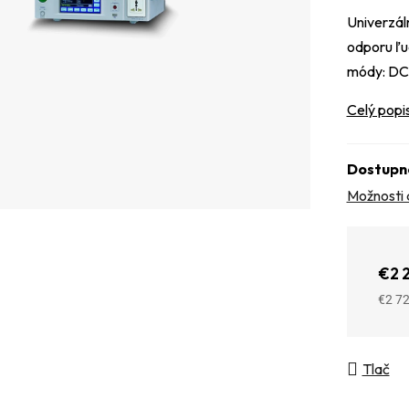
Univerzál
odporu ľu
módy: DC
Celý popi
Dostupn
Možnosti 
€2 
€2 7
Jedno
Tlač