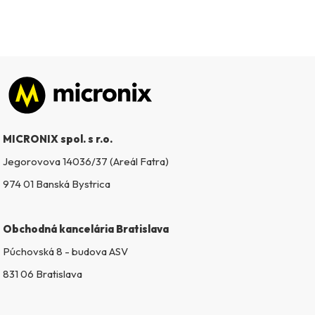
Zápätie
MICRONIX spol. s r.o.
Jegorovova 14036/37 (Areál Fatra)
974 01 Banská Bystrica
Obchodná kancelária Bratislava
Púchovská 8 - budova ASV
831 06 Bratislava