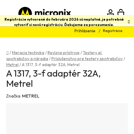
Prejsť
na
obsah
N
Hľadať
Registrácie vytvorené do februára 2026 sú neplatné, je potrebné
vytvoriť si novú registráciu. Ďakujeme za porozumenie.
Prihlásenie
Registrácia
K
Domov
/
Meracia technika
/
Revízne prístroje
/
Testery el.
spotrebičov a náradia
/
Príslušenstvo pre testery spotrebičov
/
Metrel
/
A 1317, 3-f adaptér 32A, Metrel
A 1317, 3-f adaptér 32A,
Metrel
Značka:
METREL