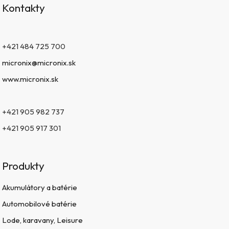
Kontakty
+421 484 725 700
micronix@micronix.sk
www.micronix.sk
+421 905 982 737
+421 905 917 301
Produkty
Akumulátory a batérie
Automobilové batérie
Lode, karavany, Leisure