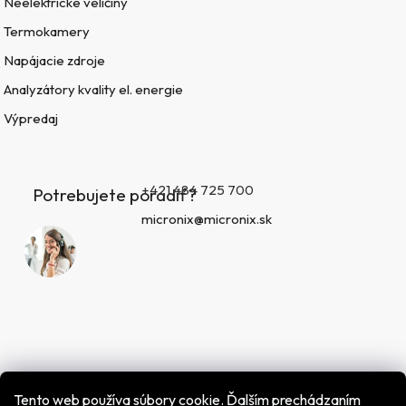
Neelektrické veličiny
Termokamery
Napájacie zdroje
Analyzátory kvality el. energie
Výpredaj
+421 484 725 700
Potrebujete poradiť?
micronix@micronix.sk
Tento web používa súbory cookie. Ďalším prechádzaním