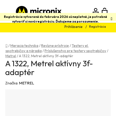
Prejsť
na
obsah
N
Hľadať
Registrácie vytvorené do februára 2026 sú neplatné, je potrebné
vytvoriť si novú registráciu. Ďakujeme za porozumenie.
Prihlásenie
Registrácia
K
Domov
/
Meracia technika
/
Revízne prístroje
/
Testery el.
spotrebičov a náradia
/
Príslušenstvo pre testery spotrebičov
/
Metrel
/
A 1322, Metrel aktívny 3f-adaptér
A 1322, Metrel aktívny 3f-
adaptér
Značka:
METREL