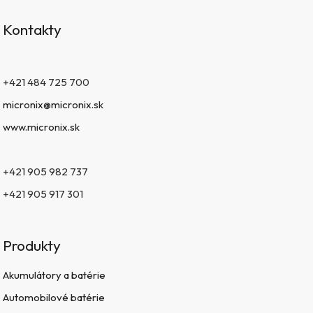
Kontakty
+421 484 725 700
micronix@micronix.sk
www.micronix.sk
+421 905 982 737
+421 905 917 301
Produkty
Akumulátory a batérie
Automobilové batérie