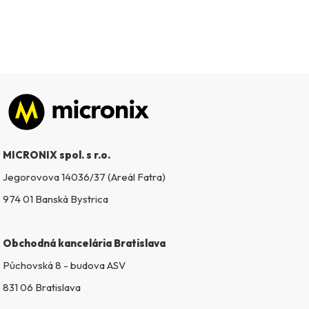
Zápätie
MICRONIX spol. s r.o.
Jegorovova 14036/37 (Areál Fatra)
974 01 Banská Bystrica
Obchodná kancelária Bratislava
Púchovská 8 - budova ASV
831 06 Bratislava