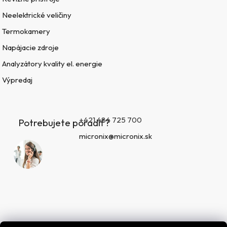
Neelektrické veličiny
Termokamery
Napájacie zdroje
Analyzátory kvality el. energie
Výpredaj
+421 484 725 700
Potrebujete poradiť?
micronix@micronix.sk