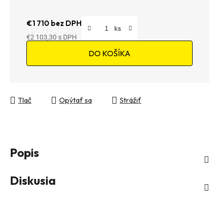
€1 710 bez DPH
€2 103,30
Jednotková cena:
DO KOŠÍKA
Tlač
Opýtať sa
Strážiť
Popis
Diskusia