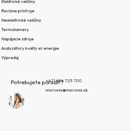
Elektrické veličiny
Revízne prístroje
Neelektrické veličiny
Termokamery
Napájacie zdroje
Analyzátory kvality el. energie
Výpredaj
+421 484 725 700
Potrebujete poradiť?
micronix@micronix.sk