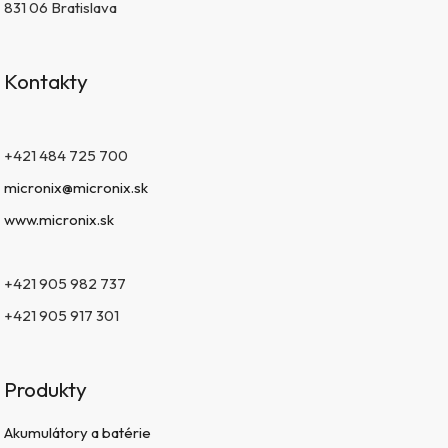
831 06 Bratislava
Kontakty
+421 484 725 700
micronix@micronix.sk
www.micronix.sk
+421 905 982 737
+421 905 917 301
Produkty
Akumulátory a batérie