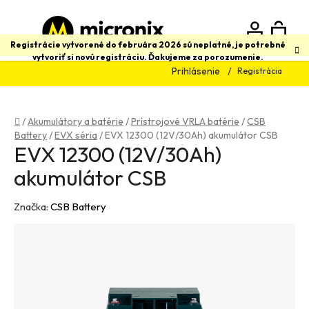
Prejsť
na
obsah
N
Hľadať
Registrácie vytvorené do februára 2026 sú neplatné, je potrebné
vytvoriť si novú registráciu. Ďakujeme za porozumenie.
Prihlásenie
Registrácia
K
Domov
/
Akumulátory a batérie
/
Prístrojové VRLA batérie
/
CSB
Battery
/
EVX séria
/
EVX 12300 (12V/30Ah) akumulátor CSB
EVX 12300 (12V/30Ah)
akumulátor CSB
Značka:
CSB Battery