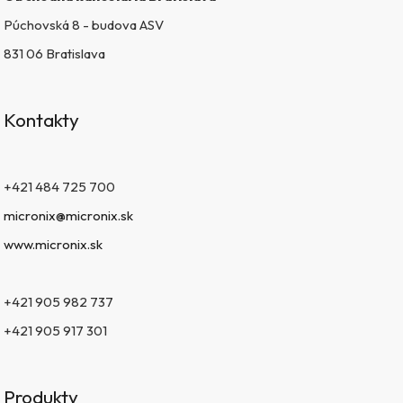
Púchovská 8 - budova ASV
831 06 Bratislava
Kontakty
+421 484 725 700
micronix@micronix.sk
www.micronix.sk
+421 905 982 737
+421 905 917 301
Produkty