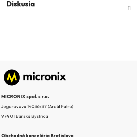
Diskusia
Zápätie
MICRONIX spol. s r.o.
Jegorovova 14036/37 (Areál Fatra)
974 01 Banská Bystrica
Obchodná kancelária Bratislava