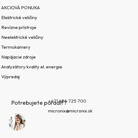
AKCIOVÁ PONUKA
Elektrické veličiny
Revízne prístroje
Neelektrické veličiny
Termokamery
Napájacie zdroje
Analyzátory kvality el. energie
Výpredaj
+421 484 725 700
Potrebujete poradiť?
micronix@micronix.sk