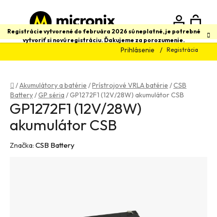
Prejsť
na
obsah
N
Hľadať
Registrácie vytvorené do februára 2026 sú neplatné, je potrebné
vytvoriť si novú registráciu. Ďakujeme za porozumenie.
Prihlásenie
Registrácia
K
Domov
/
Akumulátory a batérie
/
Prístrojové VRLA batérie
/
CSB
Battery
/
GP séria
/
GP1272F1 (12V/28W) akumulátor CSB
GP1272F1 (12V/28W)
akumulátor CSB
Značka:
CSB Battery