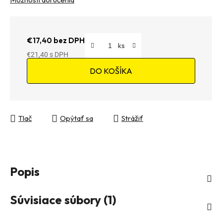
€17,40 bez DPH
€21,40
Jednotková cena:
DO KOŠÍKA
Tlač
Opýtať sa
Strážiť
Popis
Súvisiace súbory (1)