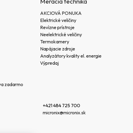
Meracia technika
AKCIOVÁ PONUKA
Elektrické veličiny
Revízne prístroje
Neelektrické veličiny
Termokamery
Napájacie zdroje
Analyzátory kvality el. energie
Výpredaj
va zadarmo
+421 484 725 700
micronix@micronix.sk