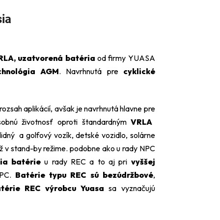
sia
VRLA, uzatvorená batéria
od firmy YUASA
chnológia AGM
. Navrhnutá pre
cyklické
 rozsah aplikácií, avšak je navrhnutá hlavne pre
sobnú životnosť oproti štandardným
VRLA
alidný a golfový vozík, detské vozidlo, solárne
iež v stand-by režime. podobne ako u rady NPC
ia batérie
u rady REC a to aj pri
vyššej
NPC.
Batérie typu REC sú bezúdržbové
,
atérie REC výrobcu Yuasa
sa vyznačujú