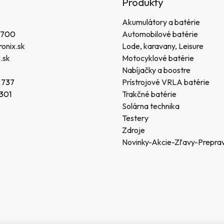
Produkty
Akumulátory a batérie
 700
Automobilové batérie
onix.sk
Lode, karavany, Leisure
.sk
Motocyklové batérie
Nabíjačky a boostre
 737
Prístrojové VRLA batérie
 301
Trakčné batérie
Solárna technika
Testery
Zdroje
Novinky-Akcie-Zľavy-Prepra