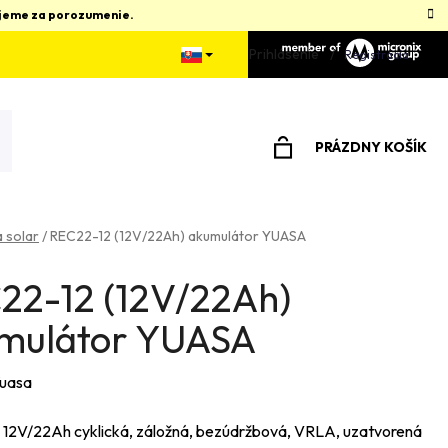
kujeme za porozumenie.
Prihlásenie
Registrácia
PRÁZDNY KOŠÍK
NÁKUPNÝ
KOŠÍK
 solar
/
REC22-12 (12V/22Ah) akumulátor YUASA
22-12 (12V/22Ah)
mulátor YUASA
uasa
12V/22Ah cyklická, záložná, bezúdržbová, VRLA, uzatvorená