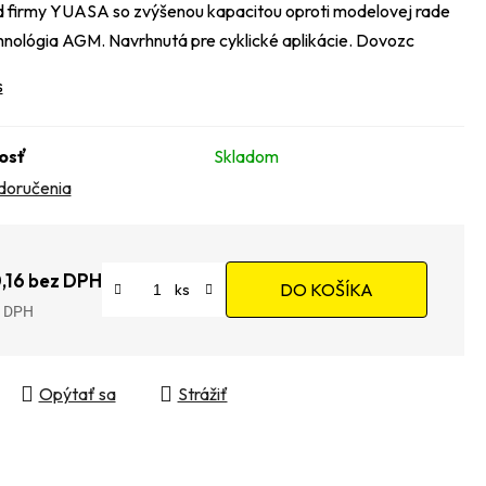
d firmy YUASA so zvýšenou kapacitou oproti modelovej rade
nológia AGM. Navrhnutá pre cyklické aplikácie. Dovozc
s
osť
Skladom
doručenia
,16 bez DPH
DO KOŠÍKA
tková cena:
Opýtať sa
Strážiť