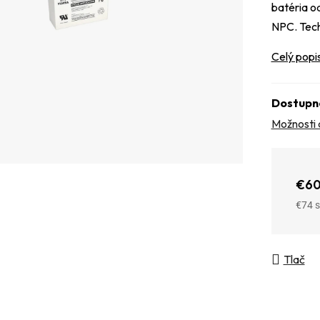
batéria o
NPC. Tech
Celý popi
Dostupn
Možnosti 
€60
€74
Jedno
Tlač