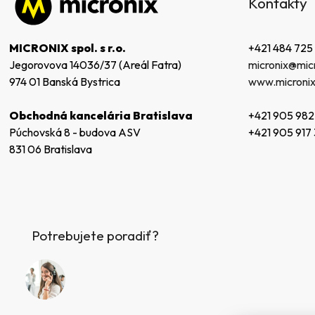
Kontakty
p
ä
t
+421 484 725
MICRONIX spol. s r.o.
i
micronix@micr
Jegorovova 14036/37 (Areál Fatra)
e
www.micronix
974 01 Banská Bystrica
+421 905 982
Obchodná kancelária Bratislava
+421 905 917
Púchovská 8 - budova ASV
831 06 Bratislava
Potrebujete poradiť?