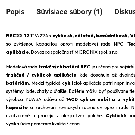
Popis
Súvisiace súbory (1)
Disku
REC22-12
12V/22Ah
cyklická, záložná, bezúdržbová, 
so zvýšenou kapacitou oproti modelovej rade NPC.
Te
aplikácie
. Dovozca spoločnosť MICRONIX spol. s r.o.
Modelová rada
trakčných batérií REC
je určená pre najširší
trakčné / cyklické aplikácie
, kde dosahuje až dvojná
batériám
. Medzi typické
cyklické
aplikácie patrí napr. inv
systémy, lode, chaty a ďalšie. Batérie môžu byť používané t
výrobca YUASA udáva až
1400 cyklov nabitia a vybit
kapacite
a zachovaní rovnakých rozmerov oproti rade 
uzatvorené a pracujú v akejkoľvek polohe.
Cyklické b
vynikajúcim pomerom kvalita / cena.