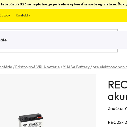
 februára 2026 sú neplatné, je potrebné vytvoriť si novú registráciu. Ďa
údajov
Kontakty
batérie
/
Prístrojové VRLA batérie
/
YUASA Battery
/
pre elektropohon a
REC
aku
Značka:
Y
REC22-12 