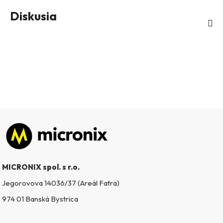
Diskusia
Zápätie
MICRONIX spol. s r.o.
Jegorovova 14036/37 (Areál Fatra)
974 01 Banská Bystrica