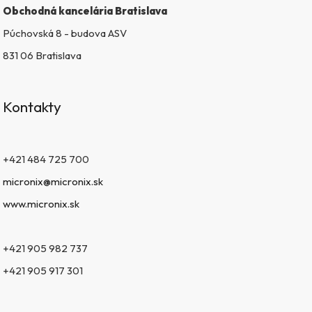
Obchodná kancelária Bratislava
Púchovská 8 - budova ASV
831 06 Bratislava
Kontakty
+421 484 725 700
micronix@micronix.sk
www.micronix.sk
+421 905 982 737
+421 905 917 301