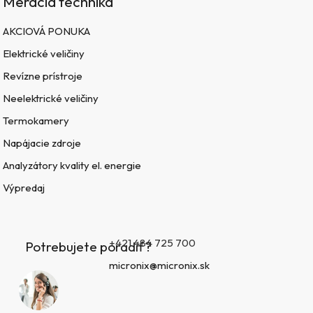
Meracia technika
AKCIOVÁ PONUKA
Elektrické veličiny
Revízne prístroje
Neelektrické veličiny
Termokamery
Napájacie zdroje
Analyzátory kvality el. energie
Výpredaj
+421 484 725 700
Potrebujete poradiť?
micronix@micronix.sk