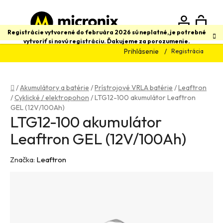
Prejsť
na
obsah
N
Hľadať
Registrácie vytvorené do februára 2026 sú neplatné, je potrebné
vytvoriť si novú registráciu. Ďakujeme za porozumenie.
Prihlásenie
Registrácia
K
Domov
/
Akumulátory a batérie
/
Prístrojové VRLA batérie
/
Leaftron
/
Cyklické / elektropohon
/
LTG12-100 akumulátor Leaftron
GEL (12V/100Ah)
LTG12-100 akumulátor
Leaftron GEL (12V/100Ah)
Značka:
Leaftron