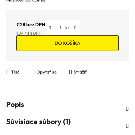
€28 bez DPH
€34,44
Jednotková cena:
DO KOŠÍKA
Tlač
Opýtať sa
Strážiť
Popis
Súvisiace súbory (1)