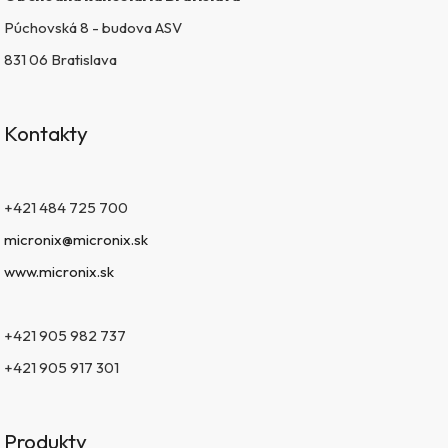
Púchovská 8 - budova ASV
831 06 Bratislava
Kontakty
+421 484 725 700
micronix@micronix.sk
www.micronix.sk
+421 905 982 737
+421 905 917 301
Produkty