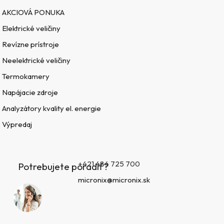
AKCIOVÁ PONUKA
Elektrické veličiny
Revízne prístroje
Neelektrické veličiny
Termokamery
Napájacie zdroje
Analyzátory kvality el. energie
Výpredaj
+421 484 725 700
Potrebujete poradiť?
micronix@micronix.sk