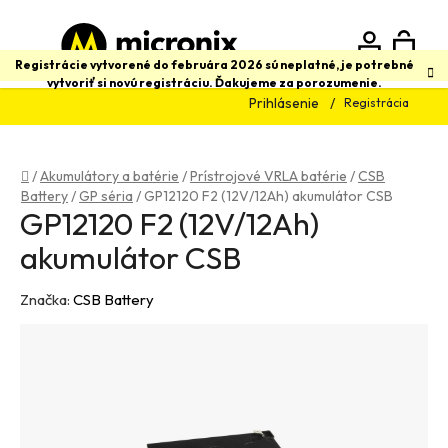
Prejsť
na
obsah
N
Hľadať
Registrácie vytvorené do februára 2026 sú neplatné, je potrebné
vytvoriť si novú registráciu. Ďakujeme za porozumenie.
Prihlásenie
Registrácia
K
Domov
/
Akumulátory a batérie
/
Prístrojové VRLA batérie
/
CSB
Battery
/
GP séria
/
GP12120 F2 (12V/12Ah) akumulátor CSB
GP12120 F2 (12V/12Ah)
akumulátor CSB
Značka:
CSB Battery