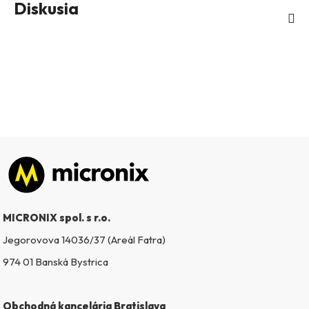
Diskusia
Zápätie
MICRONIX spol. s r.o.
Jegorovova 14036/37 (Areál Fatra)
974 01 Banská Bystrica
Obchodná kancelária Bratislava