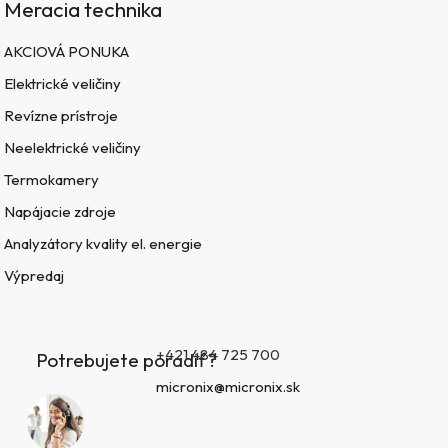
Meracia technika
AKCIOVÁ PONUKA
Elektrické veličiny
Revízne prístroje
Neelektrické veličiny
Termokamery
Napájacie zdroje
Analyzátory kvality el. energie
Výpredaj
+421 484 725 700
Potrebujete poradiť?
micronix@micronix.sk