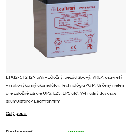
LTX12-5T2 12V 5Ah - záložný, bezúdržbový, VRLA, uzavretý,
vysokovýkonný akumulátor. Technológia AGM. Určený nielen
pre záložné zdroje UPS, EZS, EPS atď. Výhradný dovozca
akumulátorov Leaftron firm
Celý popis
Dostupnosť
Skladom