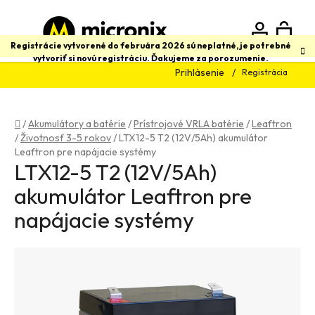
Prejsť
na
obsah
N
Hľadať
Registrácie vytvorené do februára 2026 sú neplatné, je potrebné
vytvoriť si novú registráciu. Ďakujeme za porozumenie.
Prihlásenie
Registrácia
K
Domov
/
Akumulátory a batérie
/
Prístrojové VRLA batérie
/
Leaftron
/
Životnosť 3-5 rokov
/
LTX12-5 T2 (12V/5Ah) akumulátor
Leaftron pre napájacie systémy
LTX12-5 T2 (12V/5Ah)
akumulátor Leaftron pre
napájacie systémy