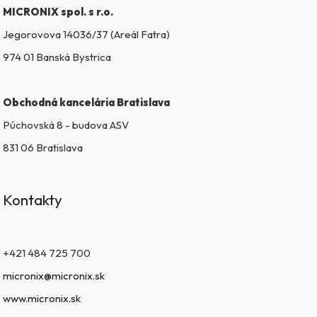
MICRONIX spol. s r.o.
Jegorovova 14036/37 (Areál Fatra)
974 01 Banská Bystrica
Obchodná kancelária Bratislava
Púchovská 8 - budova ASV
831 06 Bratislava
Kontakty
+421 484 725 700
micronix@micronix.sk
www.micronix.sk