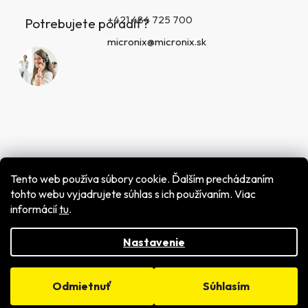
+421 484 725 700
Potrebujete poradiť?
micronix@micronix.sk
Tento web používa súbory cookie. Ďalším prechádzaním
tohto webu vyjadrujete súhlas s ich používaním. Viac
informácií
tu
.
Vytvoril Shoptet
Copyright 2026
MICRONIX spol. s r.o.
. Všetky práva
vyhradené.
Nastavenie
Odmietnuť
Súhlasím