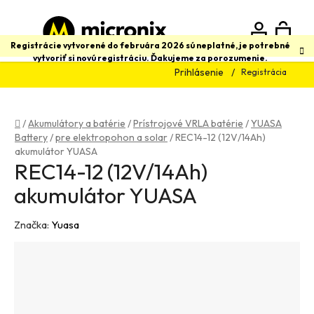
Prejsť
na
obsah
N
Hľadať
Registrácie vytvorené do februára 2026 sú neplatné, je potrebné
vytvoriť si novú registráciu. Ďakujeme za porozumenie.
Prihlásenie
Registrácia
K
Domov
/
Akumulátory a batérie
/
Prístrojové VRLA batérie
/
YUASA
Battery
/
pre elektropohon a solar
/
REC14-12 (12V/14Ah)
akumulátor YUASA
REC14-12 (12V/14Ah)
akumulátor YUASA
Značka:
Yuasa