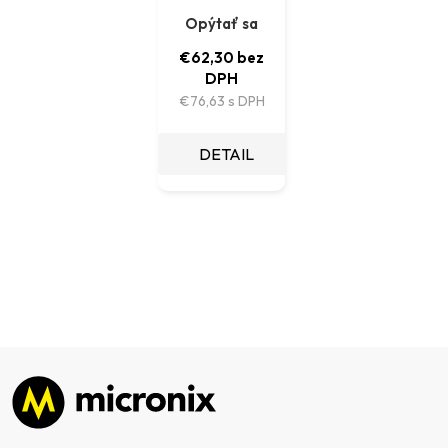
akumulátor CSB
Opýtať sa
€62,30 bez
DPH
€76,63
DETAIL
Zápätie