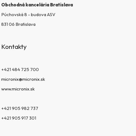
Obchodná kancelária Bratislava
Púchovská 8 - budova ASV
831 06 Bratislava
Kontakty
+421 484 725 700
micronix@micronix.sk
www.micronix.sk
+421 905 982 737
+421 905 917 301