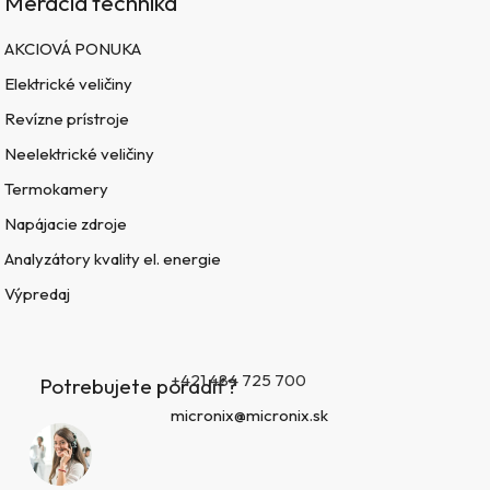
Meracia technika
AKCIOVÁ PONUKA
Elektrické veličiny
Revízne prístroje
Neelektrické veličiny
Termokamery
Napájacie zdroje
Analyzátory kvality el. energie
Výpredaj
+421 484 725 700
Potrebujete poradiť?
micronix@micronix.sk