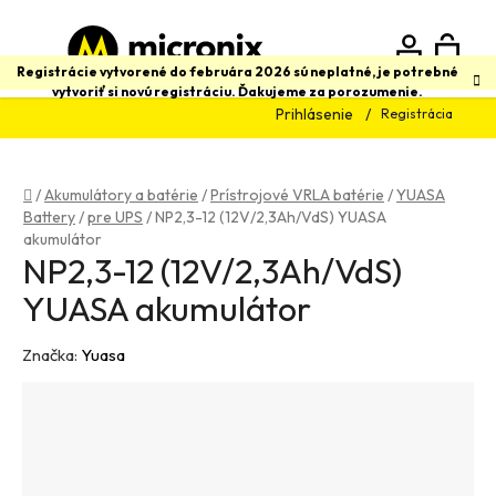
Prejsť
na
obsah
N
Hľadať
Registrácie vytvorené do februára 2026 sú neplatné, je potrebné
vytvoriť si novú registráciu. Ďakujeme za porozumenie.
Prihlásenie
Registrácia
K
Domov
/
Akumulátory a batérie
/
Prístrojové VRLA batérie
/
YUASA
Battery
/
pre UPS
/
NP2,3-12 (12V/2,3Ah/VdS) YUASA
akumulátor
NP2,3-12 (12V/2,3Ah/VdS)
YUASA akumulátor
Značka:
Yuasa