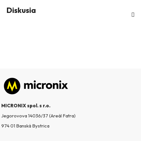
Diskusia
Zápätie
MICRONIX spol. s r.o.
Jegorovova 14036/37 (Areál Fatra)
974 01 Banská Bystrica