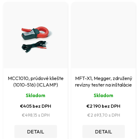
MCC1010, prúdové kliešte
MFT-X1, Megger, združený
(1010-516) (ICLAMP)
revízny tester na inštalácie
Skladom
Skladom
€405 bez DPH
€2 190 bez DPH
€498,15
€2 693,70
DETAIL
DETAIL