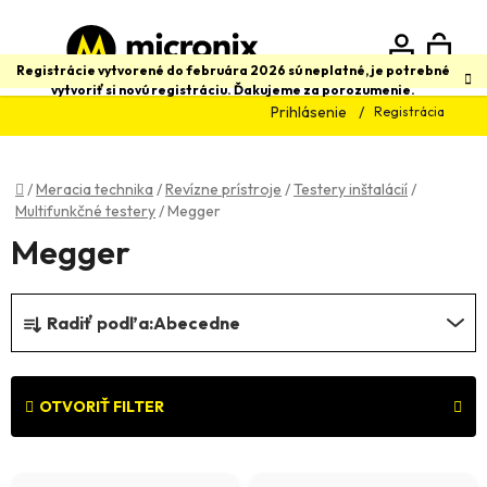
Prejsť
na
obsah
N
Hľadať
Registrácie vytvorené do februára 2026 sú neplatné, je potrebné
vytvoriť si novú registráciu. Ďakujeme za porozumenie.
Prihlásenie
Registrácia
K
Domov
/
Meracia technika
/
Revízne prístroje
/
Testery inštalácií
/
Multifunkčné testery
/
Megger
Megger
R
Radiť podľa:
Abecedne
a
d
e
OTVORIŤ FILTER
n
V