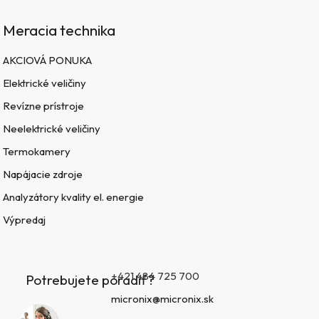
Meracia technika
AKCIOVÁ PONUKA
Elektrické veličiny
Revízne prístroje
Neelektrické veličiny
Termokamery
Napájacie zdroje
Analyzátory kvality el. energie
Výpredaj
+421 484 725 700
Potrebujete poradiť?
micronix@micronix.sk