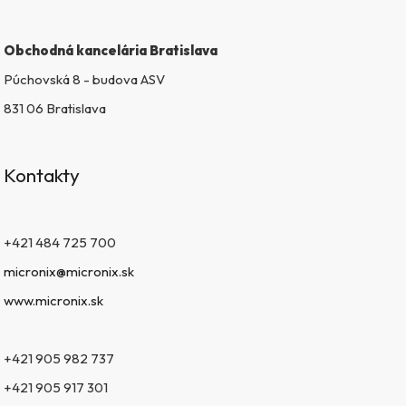
i
s
Obchodná kancelária Bratislava
u
Púchovská 8 - budova ASV
831 06 Bratislava
Kontakty
+421 484 725 700
micronix@micronix.sk
www.micronix.sk
+421 905 982 737
+421 905 917 301