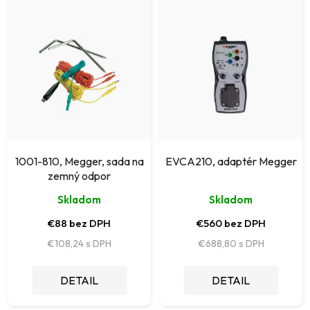
i
ý
e
p
p
i
r
s
o
p
d
r
u
o
k
1001-810, Megger, sada na
EVCA210, adaptér Megger
d
zemný odpor
t
u
Skladom
Skladom
o
k
€88 bez DPH
€560 bez DPH
v
t
€108,24
€688,80
o
DETAIL
DETAIL
v