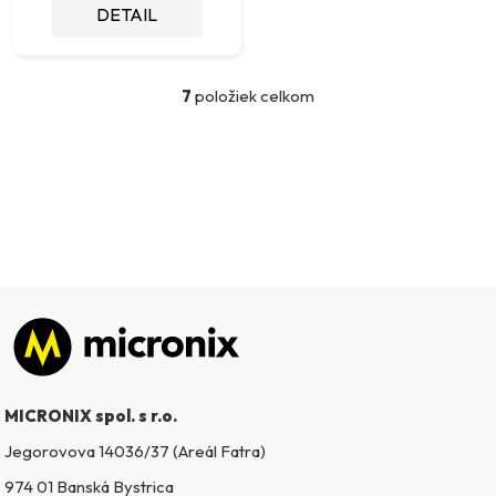
DETAIL
7
položiek celkom
O
v
l
á
d
a
c
i
e
p
Zápätie
r
v
k
MICRONIX spol. s r.o.
y
v
Jegorovova 14036/37 (Areál Fatra)
ý
974 01 Banská Bystrica
p