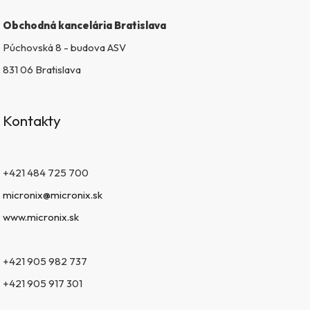
i
s
Obchodná kancelária Bratislava
u
Púchovská 8 - budova ASV
831 06 Bratislava
Kontakty
+421 484 725 700
micronix@micronix.sk
www.micronix.sk
+421 905 982 737
+421 905 917 301