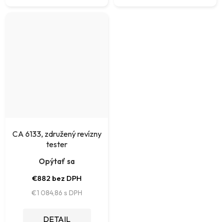
CA 6133, združený revízny
tester
Opýtať sa
€882 bez DPH
€1 084,86
DETAIL