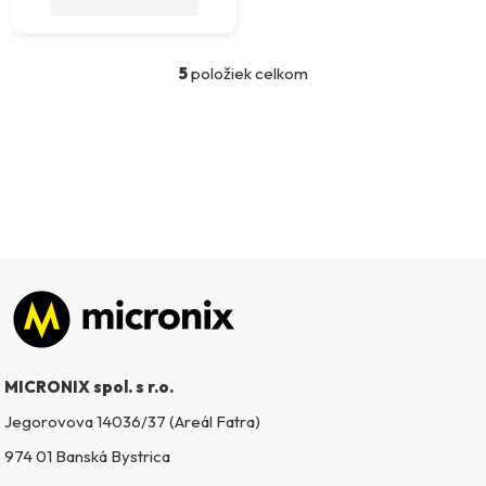
5
položiek celkom
O
v
l
á
d
a
c
i
e
p
Zápätie
r
v
k
MICRONIX spol. s r.o.
y
v
Jegorovova 14036/37 (Areál Fatra)
ý
974 01 Banská Bystrica
p