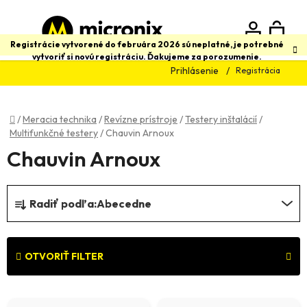
Prejsť
na
obsah
N
Hľadať
Registrácie vytvorené do februára 2026 sú neplatné, je potrebné
vytvoriť si novú registráciu. Ďakujeme za porozumenie.
Prihlásenie
Registrácia
K
Domov
/
Meracia technika
/
Revízne prístroje
/
Testery inštalácií
/
Multifunkčné testery
/
Chauvin Arnoux
Chauvin Arnoux
R
Radiť podľa:
Abecedne
a
d
e
OTVORIŤ FILTER
n
V