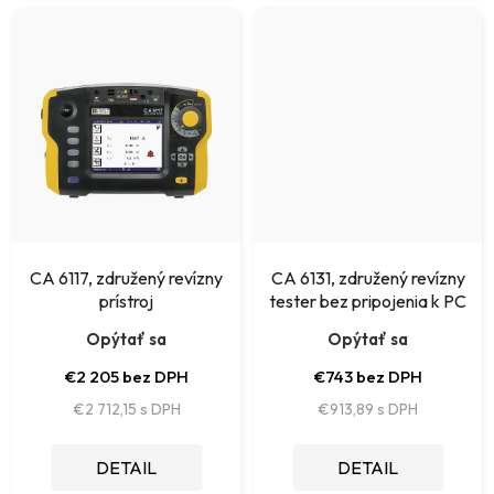
CA 6117, združený revízny
CA 6131, združený revízny
prístroj
tester bez pripojenia k PC
Opýtať sa
Opýtať sa
€2 205 bez DPH
€743 bez DPH
€2 712,15
€913,89
DETAIL
DETAIL