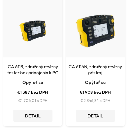
i
ý
e
p
p
i
r
s
o
p
d
r
u
o
k
CA 6113, združený revízny
CA 6116N, združený revízny
d
tester bez pripojenia k PC
prístroj
t
u
Opýtať sa
Opýtať sa
o
k
€1 387 bez DPH
€1 908 bez DPH
v
t
€1 706,01
€2 346,84
o
DETAIL
DETAIL
v