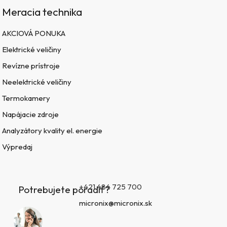
Meracia technika
AKCIOVÁ PONUKA
Elektrické veličiny
Revízne prístroje
Neelektrické veličiny
Termokamery
Napájacie zdroje
Analyzátory kvality el. energie
Výpredaj
+421 484 725 700
Potrebujete poradiť?
micronix@micronix.sk