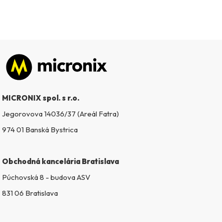
Zápätie
MICRONIX spol. s r.o.
Jegorovova 14036/37 (Areál Fatra)
974 01 Banská Bystrica
Obchodná kancelária Bratislava
Púchovská 8 - budova ASV
831 06 Bratislava