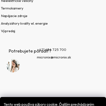
Neelektrické veličiny
Termokamery
Napájacie zdroje
Analyzátory kvality el. energie
Výpredaj
+421 484 725 700
Potrebujete poradiť?
micronix@micronix.sk
Tento web používa súbory cookie. Ďalším prechádzaním