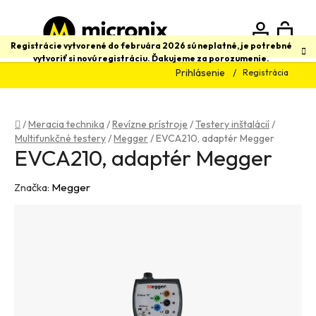
Prejsť
na
obsah
N
Hľadať
Registrácie vytvorené do februára 2026 sú neplatné, je potrebné
vytvoriť si novú registráciu. Ďakujeme za porozumenie.
Prihlásenie
Registrácia
K
Domov
/
Meracia technika
/
Revízne prístroje
/
Testery inštalácií
/
Multifunkčné testery
/
Megger
/
EVCA210, adaptér Megger
EVCA210, adaptér Megger
Značka:
Megger