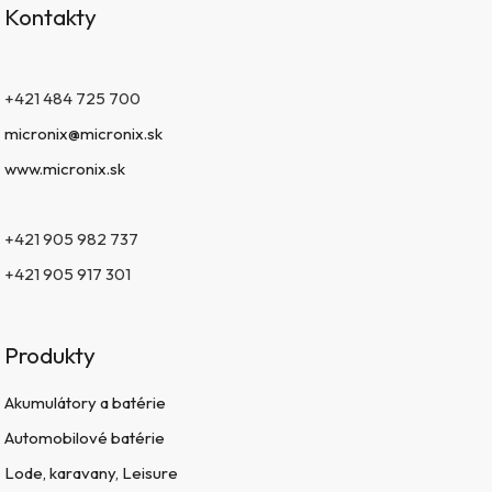
Kontakty
+421 484 725 700
micronix@micronix.sk
www.micronix.sk
+421 905 982 737
+421 905 917 301
Produkty
Akumulátory a batérie
Automobilové batérie
Lode, karavany, Leisure