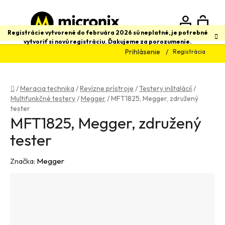
Prejsť
na
obsah
N
Hľadať
Registrácie vytvorené do februára 2026 sú neplatné, je potrebné
vytvoriť si novú registráciu. Ďakujeme za porozumenie.
Prihlásenie
Registrácia
K
Domov
/
Meracia technika
/
Revízne prístroje
/
Testery inštalácií
/
Multifunkčné testery
/
Megger
/
MFT1825, Megger, združený
tester
MFT1825, Megger, združený
tester
Značka:
Megger