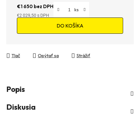
€1 650 bez DPH
€2 029,50
Jednotková cena:
DO KOŠÍKA
Tlač
Opýtať sa
Strážiť
Popis
Diskusia