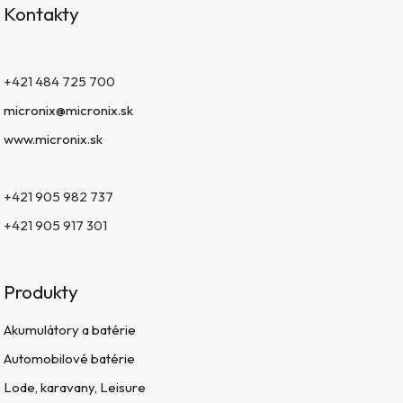
Kontakty
+421 484 725 700
micronix@micronix.sk
www.micronix.sk
+421 905 982 737
+421 905 917 301
Produkty
Akumulátory a batérie
Automobilové batérie
Lode, karavany, Leisure