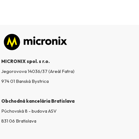
Zápätie
MICRONIX spol. s r.o.
Jegorovova 14036/37 (Areál Fatra)
974 01 Banská Bystrica
Obchodná kancelária Bratislava
Púchovská 8 - budova ASV
831 06 Bratislava