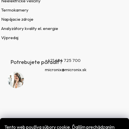
Neelektrické veličiny
Termokamery
Napájacie zdroje
Analyzátory kvality el. energie
Výpredaj
+421 484 725 700
Potrebujete poradiť?
micronix@micronix.sk
Tento web používa súbory cookie. Ďalším prechádzaním