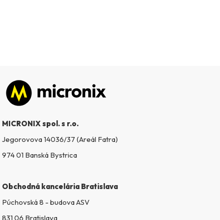
Zápätie
MICRONIX spol. s r.o.
Jegorovova 14036/37 (Areál Fatra)
974 01 Banská Bystrica
Obchodná kancelária Bratislava
Púchovská 8 - budova ASV
831 06 Bratislava