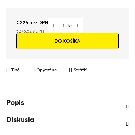
€224 bez DPH
€275,52
Jednotková cena:
DO KOŠÍKA
Tlač
Opýtať sa
Strážiť
Popis
Diskusia