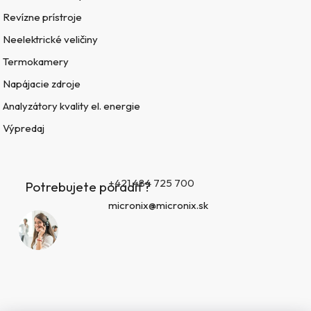
Revízne prístroje
Neelektrické veličiny
Termokamery
Napájacie zdroje
Analyzátory kvality el. energie
Výpredaj
+421 484 725 700
Potrebujete poradiť?
micronix@micronix.sk