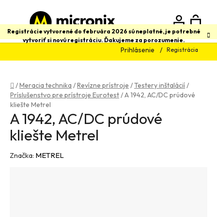
Prejsť
na
obsah
N
Hľadať
Registrácie vytvorené do februára 2026 sú neplatné, je potrebné
vytvoriť si novú registráciu. Ďakujeme za porozumenie.
Prihlásenie
Registrácia
K
Domov
/
Meracia technika
/
Revízne prístroje
/
Testery inštalácií
/
Príslušenstvo pre prístroje Eurotest
/
A 1942, AC/DC prúdové
kliešte Metrel
A 1942, AC/DC prúdové
kliešte Metrel
Značka:
METREL