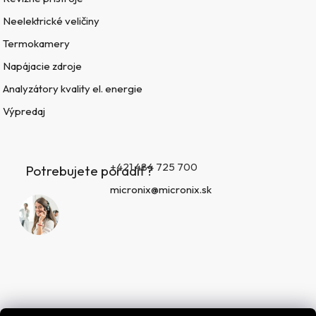
Neelektrické veličiny
Termokamery
Napájacie zdroje
Analyzátory kvality el. energie
Výpredaj
+421 484 725 700
Potrebujete poradiť?
micronix@micronix.sk