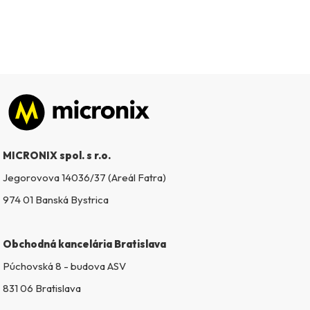
Zápätie
MICRONIX spol. s r.o.
Jegorovova 14036/37 (Areál Fatra)
974 01 Banská Bystrica
Obchodná kancelária Bratislava
Púchovská 8 - budova ASV
831 06 Bratislava