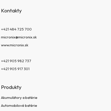
Kontakty
+421 484 725 700
micronix@micronix.sk
www.micronix.sk
+421 905 982 737
+421 905 917 301
Produkty
Akumulátory a batérie
Automobilové batérie