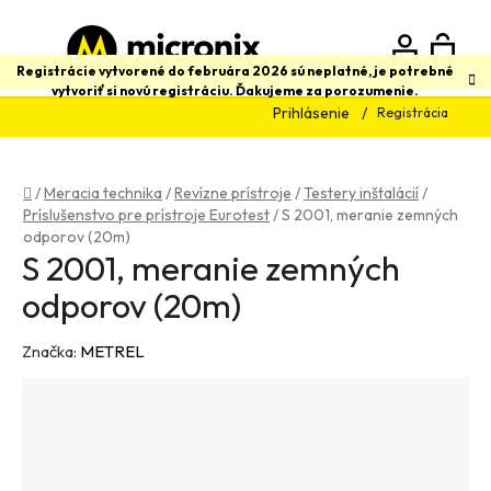
Prejsť
na
obsah
N
Hľadať
Registrácie vytvorené do februára 2026 sú neplatné, je potrebné
vytvoriť si novú registráciu. Ďakujeme za porozumenie.
Prihlásenie
Registrácia
K
Domov
/
Meracia technika
/
Revízne prístroje
/
Testery inštalácií
/
Príslušenstvo pre prístroje Eurotest
/
S 2001, meranie zemných
odporov (20m)
S 2001, meranie zemných
odporov (20m)
Značka:
METREL