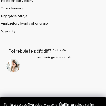
Neelektrické veličiny
Termokamery
Napájacie zdroje
Analyzátory kvality el. energie
Výpredaj
+421 484 725 700
Potrebujete poradiť?
micronix@micronix.sk
Tento web používa súbory cookie. Ďalším prechádzaním