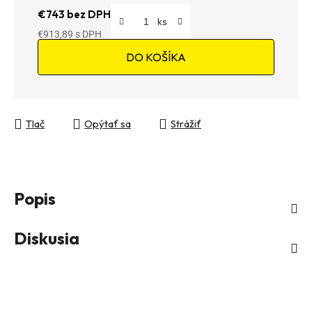
€743 bez DPH
€913,89
Jednotková cena:
DO KOŠÍKA
Tlač
Opýtať sa
Strážiť
Popis
Diskusia