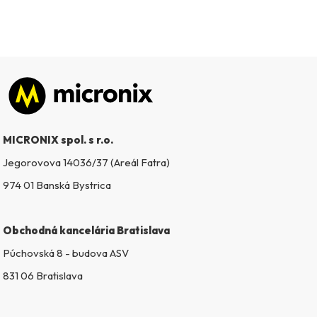
Zápätie
MICRONIX spol. s r.o.
Jegorovova 14036/37 (Areál Fatra)
974 01 Banská Bystrica
Obchodná kancelária Bratislava
Púchovská 8 - budova ASV
831 06 Bratislava