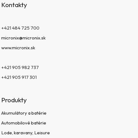
Kontakty
+421 484 725 700
micronix@micronix.sk
www.micronix.sk
+421 905 982 737
+421 905 917 301
Produkty
Akumulátory a batérie
Automobilové batérie
Lode, karavany, Leisure