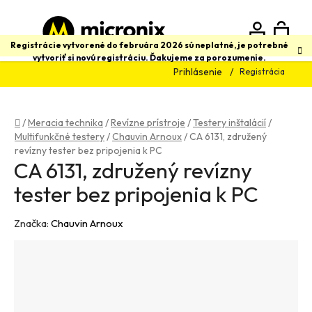
Prejsť
na
obsah
N
Hľadať
Registrácie vytvorené do februára 2026 sú neplatné, je potrebné
vytvoriť si novú registráciu. Ďakujeme za porozumenie.
Prihlásenie
Registrácia
K
Domov
/
Meracia technika
/
Revízne prístroje
/
Testery inštalácií
/
Multifunkčné testery
/
Chauvin Arnoux
/
CA 6131, združený
revízny tester bez pripojenia k PC
CA 6131, združený revízny
tester bez pripojenia k PC
Značka:
Chauvin Arnoux