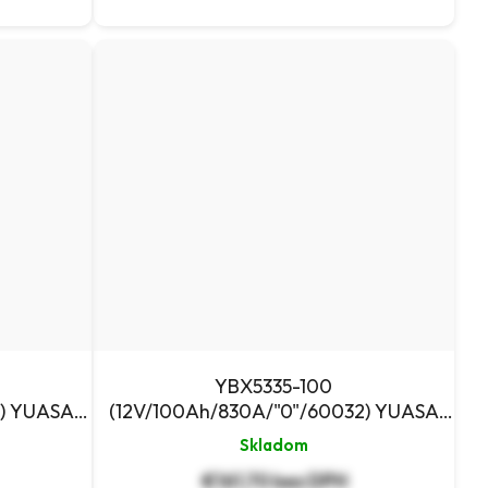
YBX5335-100
3) YUASA
(12V/100Ah/830A/"0"/60032) YUASA
autobatéria
Skladom
€161,70 bez DPH