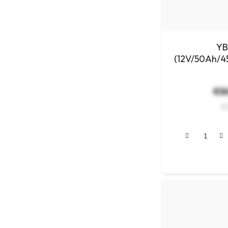
YB
(12V/50Ah/4
a
€86
€