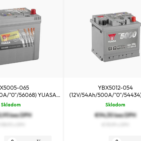
X5005-065
YBX5012-054
50A/"0"/56068) YUASA
(12V/54Ah/500A/"0"/54434
utobatéria
autobatéria
Skladom
Skladom
2,95 bez DPH
€94,30 bez DPH
138,93
€115,99