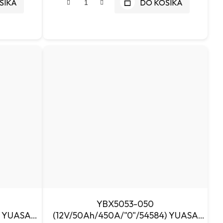
ŠÍKA
DO KOŠÍKA
YBX5053-050
) YUASA
(12V/50Ah/450A/"0"/54584) YUASA