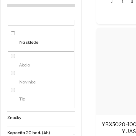
g
ó
r
i
e
Na sklade
Akcia
Novinka
Tip
Značky
YBX5020-100 (12V/110Ah/950A/"0
YUAS
Kapacita 20 hod. (Ah)