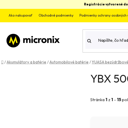
Prejsť
Registrácie vytvorené do
na
obsah
Ako nakupovať
Obchodné podmienky
Podmienky ochrany osobných 
Domov
/
Akumulátory a batérie
/
Automobilové batérie
/
YUASA bezúdržbov
B
YBX 50
o
č
Stránka
1
z
1
-
15
pol
n
ý
V
p