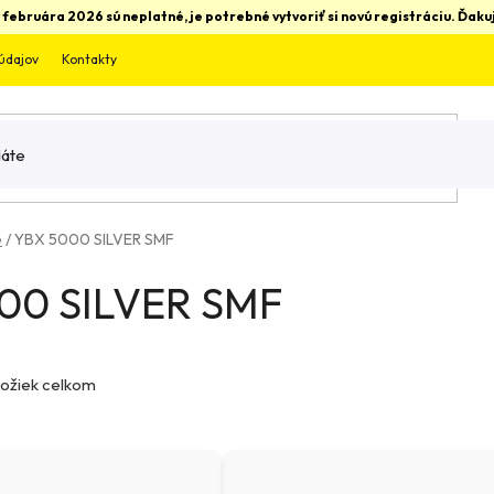
 februára 2026 sú neplatné, je potrebné vytvoriť si novú registráciu. Ďa
údajov
Kontakty
é
/
YBX 5000 SILVER SMF
00 SILVER SMF
ožiek celkom