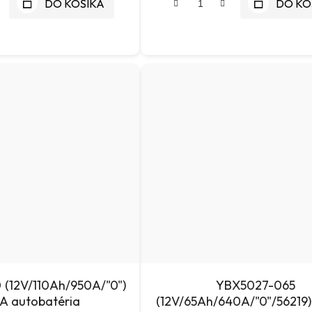
DO KOŠÍKA
DO KO
")
YBX5027-065
A autobatéria
(12V/65Ah/640A/"0"/56219