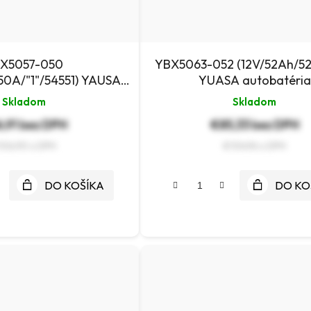
X5057-050
YBX5063-052 (12V/52Ah/52
50A/"1"/54551) YAUSA
YUASA autobatéria
utobatéria
Skladom
Skladom
,91 bez DPH
€85,33 bez DPH
106,90
€104,96
DO KOŠÍKA
DO KO