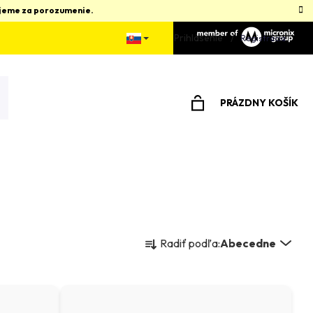
kujeme za porozumenie.
Prihlásenie
Registrácia
PRÁZDNY KOŠÍK
NÁKUPNÝ
KOŠÍK
R
Radiť podľa:
Abecedne
a
d
e