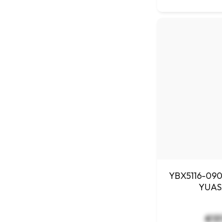
YBX5116-090
YUAS
€13