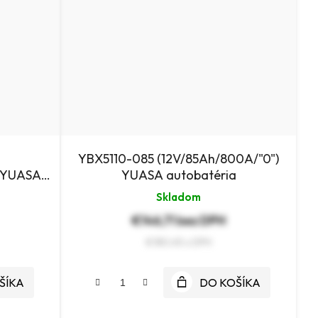
YBX5110-085 (12V/85Ah/800A/"0")
) YUASA
YUASA autobatéria
Skladom
€146,71 bez DPH
€180,45
ŠÍKA
DO KOŠÍKA