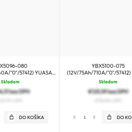
X5096-080
YBX5100-075
40A/"0"/57412) YUASA
(12V/75Ah/710A/"0"/57412
utobatéria
autobatéria
Skladom
Skladom
6,51 bez DPH
€125,59 bez DPH
167,91
€154,48
DO KOŠÍKA
DO KO