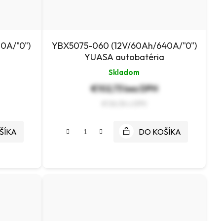
0A/"0")
YBX5075-060 (12V/60Ah/640A/"0")
YUASA autobatéria
Skladom
€102,73 bez DPH
€126,36
ŠÍKA
DO KOŠÍKA