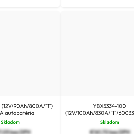
 (12V/90Ah/800A/"1")
YBX5334-100
A autobatéria
(12V/100Ah/830A/"1"/6003
autobatéria
Skladom
Skladom
7,05 bez DPH
€161,70 bez DPH