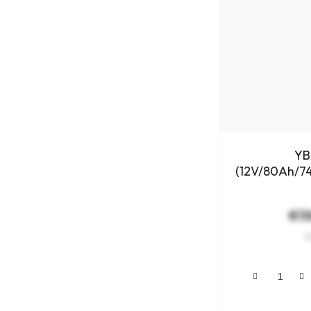
YB
(12V/80Ah/7
a
€13
€