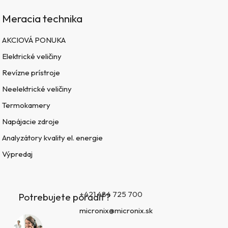
Meracia technika
AKCIOVÁ PONUKA
Elektrické veličiny
Revízne prístroje
Neelektrické veličiny
Termokamery
Napájacie zdroje
Analyzátory kvality el. energie
Výpredaj
+421 484 725 700
Potrebujete poradiť?
micronix@micronix.sk