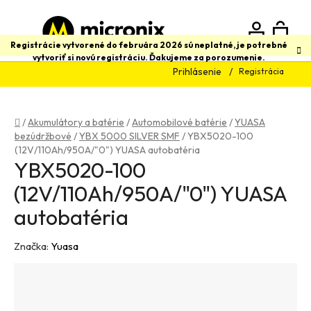
Prejsť
na
obsah
N
Hľadať
Registrácie vytvorené do februára 2026 sú neplatné, je potrebné
vytvoriť si novú registráciu. Ďakujeme za porozumenie.
Prihlásenie
Registrácia
K
Domov
/
Akumulátory a batérie
/
Automobilové batérie
/
YUASA
bezúdržbové
/
YBX 5000 SILVER SMF
/
YBX5020-100
(12V/110Ah/950A/"0") YUASA autobatéria
YBX5020-100
(12V/110Ah/950A/"0") YUASA
autobatéria
Značka:
Yuasa