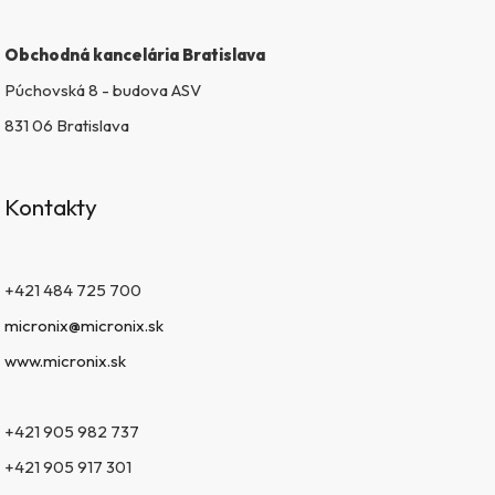
Obchodná kancelária Bratislava
Púchovská 8 - budova ASV
831 06 Bratislava
Kontakty
+421 484 725 700
micronix@micronix.sk
www.micronix.sk
+421 905 982 737
+421 905 917 301