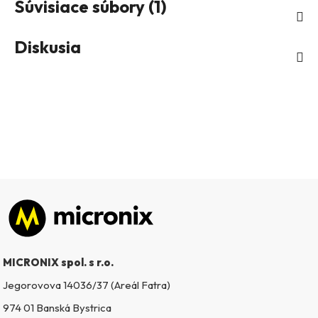
Súvisiace súbory (1)
Diskusia
Zápätie
MICRONIX spol. s r.o.
Jegorovova 14036/37 (Areál Fatra)
974 01 Banská Bystrica