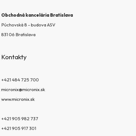
Obchodná kancelária Bratislava
Púchovská 8 - budova ASV
831 06 Bratislava
Kontakty
+421 484 725 700
micronix@micronix.sk
www.micronix.sk
+421 905 982 737
+421 905 917 301