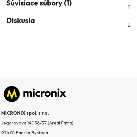
Súvisiace súbory (1)
Diskusia
Zápätie
MICRONIX spol. s r.o.
Jegorovova 14036/37 (Areál Fatra)
974 01 Banská Bystrica