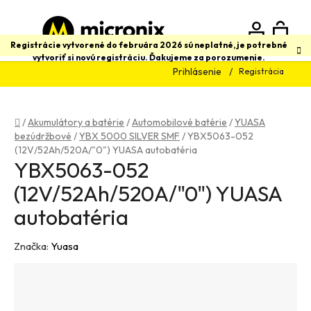
Prejsť
na
obsah
N
Hľadať
Registrácie vytvorené do februára 2026 sú neplatné, je potrebné
vytvoriť si novú registráciu. Ďakujeme za porozumenie.
Prihlásenie
Registrácia
K
Domov
/
Akumulátory a batérie
/
Automobilové batérie
/
YUASA
bezúdržbové
/
YBX 5000 SILVER SMF
/
YBX5063-052
(12V/52Ah/520A/"0") YUASA autobatéria
YBX5063-052
(12V/52Ah/520A/"0") YUASA
autobatéria
Značka:
Yuasa