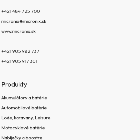
+421 484 725 700
micronix@micronix.sk
www.micronix.sk
+421 905 982 737
+421 905 917 301
Produkty
Akumulátory a batérie
Automobilové batérie
Lode, karavany, Leisure
Motocyklové batérie
Nabíjačky a boostre