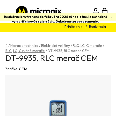
Prejsť
na
obsah
N
Hľadať
Registrácie vytvorené do februára 2026 sú neplatné, je potrebné
vytvoriť si novú registráciu. Ďakujeme za porozumenie.
Prihlásenie
Registrácia
K
Domov
/
Meracia technika
/
Elektrické veličiny
/
RLC, LC, C merače
/
RLC, LC, C ručné merače
/
DT-9935, RLC merač CEM
DT-9935, RLC merač CEM
Značka:
CEM