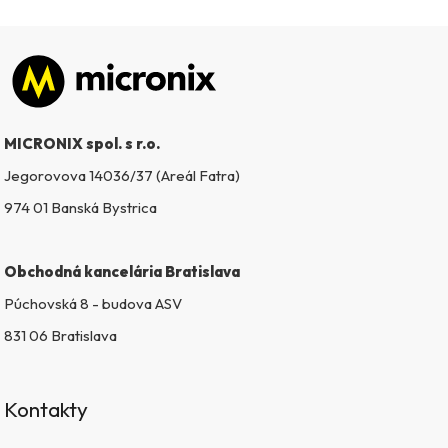
Zápätie
MICRONIX spol. s r.o.
Jegorovova 14036/37 (Areál Fatra)
974 01 Banská Bystrica
Obchodná kancelária Bratislava
Púchovská 8 - budova ASV
831 06 Bratislava
Kontakty