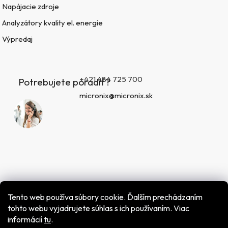
Napájacie zdroje
Analyzátory kvality el. energie
Výpredaj
+421 484 725 700
Potrebujete poradiť?
micronix@micronix.sk
Tento web používa súbory cookie. Ďalším prechádzaním
tohto webu vyjadrujete súhlas s ich používaním. Viac
informácií
tu
.
Vytvoril Shoptet