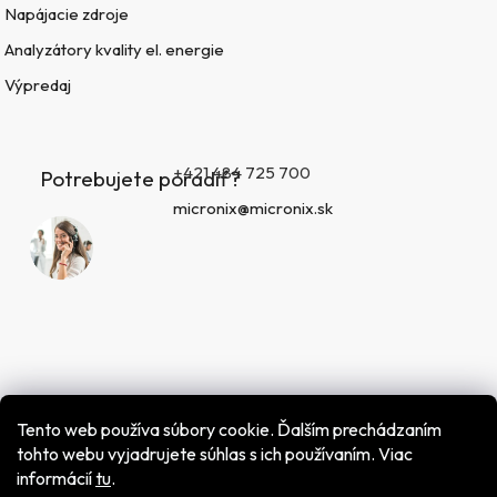
Napájacie zdroje
Analyzátory kvality el. energie
Výpredaj
+421 484 725 700
Potrebujete poradiť?
micronix@micronix.sk
Tento web používa súbory cookie. Ďalším prechádzaním
tohto webu vyjadrujete súhlas s ich používaním. Viac
informácií
tu
.
Vytvoril Shoptet