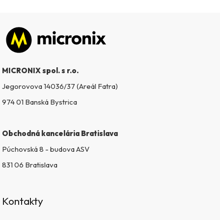
Zápätie
MICRONIX spol. s r.o.
Jegorovova 14036/37 (Areál Fatra)
974 01 Banská Bystrica
Obchodná kancelária Bratislava
Púchovská 8 - budova ASV
831 06 Bratislava
Kontakty