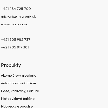
+421 484 725 700
micronix@micronix.sk
www.micronix.sk
+421 905 982 737
+421 905 917 301
Produkty
Akumulátory a batérie
Automobilové batérie
Lode, karavany, Leisure
Motocyklové batérie
Nabíjačky a boostre