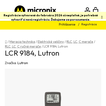
Prejsť
na
obsah
N
Hľadať
Registrácie vytvorené do februára 2026 sú neplatné, je potrebné
vytvoriť si novú registráciu. Ďakujeme za porozumenie.
Prihlásenie
Registrácia
K
Domov
/
Meracia technika
/
Elektrické veličiny
/
RLC, LC, C merače
/
RLC, LC, C ručné merače
/
LCR 9184, Lutron
LCR 9184, Lutron
Značka:
Lutron