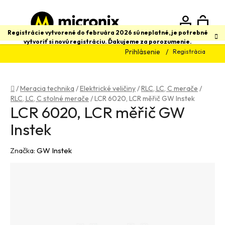
Prejsť
na
obsah
N
Hľadať
Registrácie vytvorené do februára 2026 sú neplatné, je potrebné
vytvoriť si novú registráciu. Ďakujeme za porozumenie.
Prihlásenie
Registrácia
K
Domov
/
Meracia technika
/
Elektrické veličiny
/
RLC, LC, C merače
/
RLC, LC, C stolné merače
/
LCR 6020, LCR měřič GW Instek
LCR 6020, LCR měřič GW
Instek
Značka:
GW Instek