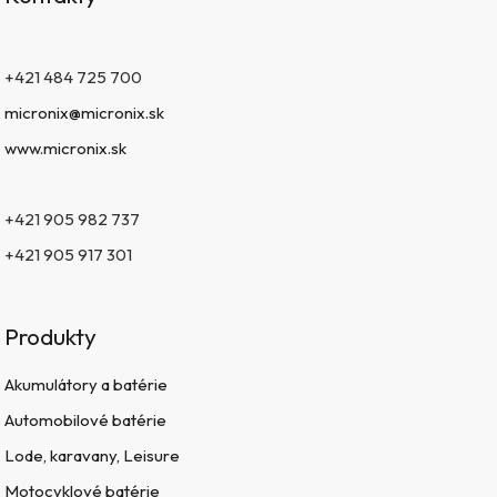
+421 484 725 700
micronix@micronix.sk
www.micronix.sk
+421 905 982 737
+421 905 917 301
Produkty
Akumulátory a batérie
Automobilové batérie
Lode, karavany, Leisure
Motocyklové batérie