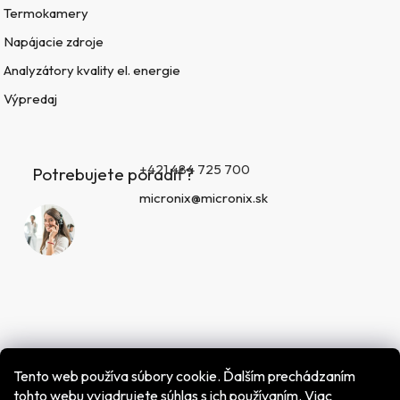
Termokamery
Napájacie zdroje
Analyzátory kvality el. energie
Výpredaj
+421 484 725 700
Potrebujete poradiť?
micronix@micronix.sk
Tento web používa súbory cookie. Ďalším prechádzaním
tohto webu vyjadrujete súhlas s ich používaním. Viac