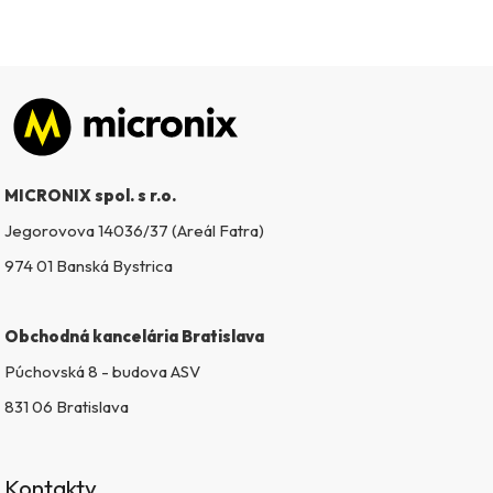
Zápätie
MICRONIX spol. s r.o.
Jegorovova 14036/37 (Areál Fatra)
974 01 Banská Bystrica
Obchodná kancelária Bratislava
Púchovská 8 - budova ASV
831 06 Bratislava
Kontakty