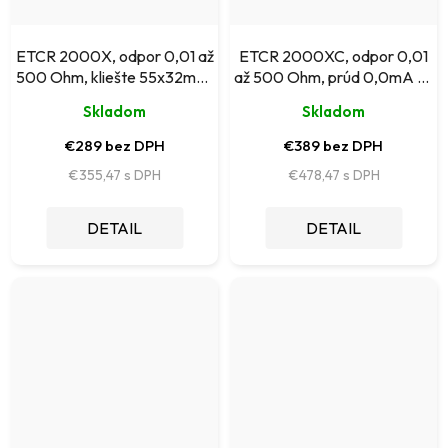
ETCR 2000X, odpor 0,01 až
ETCR 2000XC, odpor 0,01
500 Ohm, kliešte 55x32mm,
až 500 Ohm, prúd 0,0mA až
kal.list od výrobcu
20,0 A, kliešte 55x32mm,
Skladom
Skladom
kal.list od výrobcu
€289 bez DPH
€389 bez DPH
€355,47
€478,47
DETAIL
DETAIL