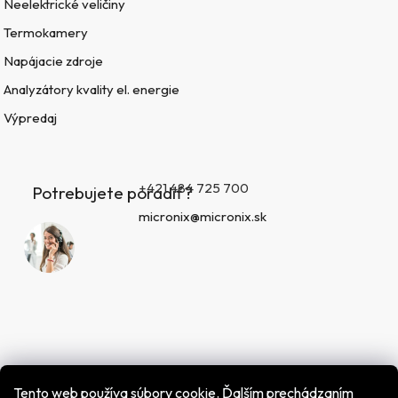
Neelektrické veličiny
Termokamery
Napájacie zdroje
Analyzátory kvality el. energie
Výpredaj
+421 484 725 700
Potrebujete poradiť?
micronix@micronix.sk
Tento web používa súbory cookie. Ďalším prechádzaním