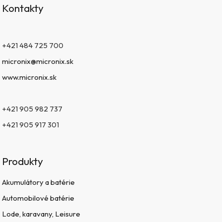
Kontakty
+421 484 725 700
micronix@micronix.sk
www.micronix.sk
+421 905 982 737
+421 905 917 301
Produkty
Akumulátory a batérie
Automobilové batérie
Lode, karavany, Leisure