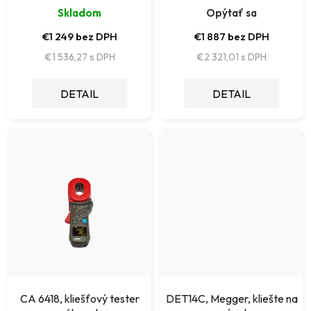
u
Skladom
Opýtať sa
o
k
€1 249 bez DPH
€1 887 bez DPH
v
t
€1 536,27
€2 321,01
o
DETAIL
DETAIL
v
CA 6418, kliešťový tester
DET14C, Megger, kliešte na