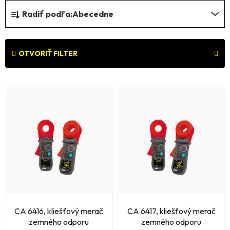
R
Radiť podľa:
Abecedne
a
d
e
OTVORIŤ FILTER
n
V
i
ý
e
p
p
i
r
s
o
p
d
r
u
o
k
CA 6416, kliešťový merač
CA 6417, kliešťový merač
d
zemného odporu
zemného odporu
t