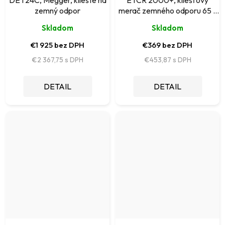
DET24C, Megger, kliešte na
ETCR 2000+, kliešťový
zemný odpor
merač zemného odporu 65 x
32 mm
Skladom
Skladom
€1 925 bez DPH
€369 bez DPH
€2 367,75
€453,87
DETAIL
DETAIL