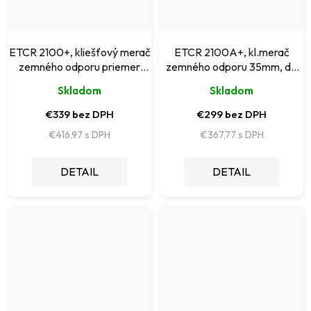
ETCR 2100+, kliešťový merač
ETCR 2100A+, kl.merač
zemného odporu priemer
zemného odporu 35mm, do
35mm
200 Ohm
Skladom
Skladom
€339 bez DPH
€299 bez DPH
€416,97
€367,77
DETAIL
DETAIL