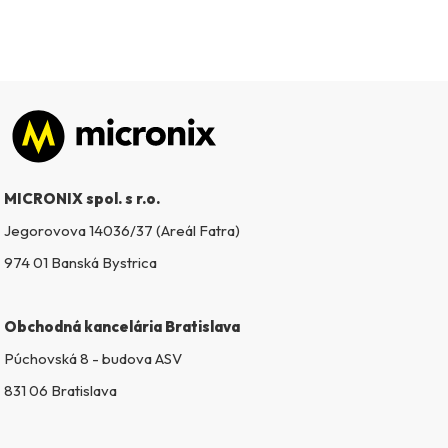
d
a
c
i
e
p
Zápätie
r
v
k
MICRONIX spol. s r.o.
y
v
Jegorovova 14036/37 (Areál Fatra)
ý
974 01 Banská Bystrica
p
i
s
Obchodná kancelária Bratislava
u
Púchovská 8 - budova ASV
831 06 Bratislava