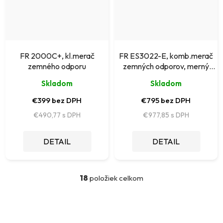
FR 2000C+, kl.merač
FR ES3022-E, komb.merač
zemného odporu
zemných odporov, merný
odpor
Skladom
Skladom
€399 bez DPH
€795 bez DPH
€490,77
€977,85
DETAIL
DETAIL
18
položiek celkom
O
v
l
á