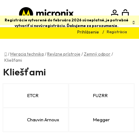
Prejsť
na
obsah
N
Hľadať
Registrácie vytvorené do februára 2026 sú neplatné, je potrebné
vytvoriť si novú registráciu. Ďakujeme za porozumenie.
Prihlásenie
Registrácia
K
Domov
/
Meracia technika
/
Revízne prístroje
/
Zemný odpor
/
Kliešťami
Kliešťami
ETCR
FUZRR
Chauvin Arnoux
Megger