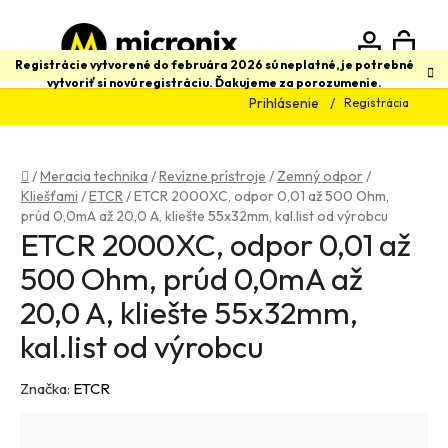
Prejsť
na
obsah
N
Hľadať
Registrácie vytvorené do februára 2026 sú neplatné, je potrebné
vytvoriť si novú registráciu. Ďakujeme za porozumenie.
Prihlásenie
Registrácia
K
Domov
/
Meracia technika
/
Revízne prístroje
/
Zemný odpor
/
Kliešťami
/
ETCR
/
ETCR 2000XC, odpor 0,01 až 500 Ohm,
prúd 0,0mA až 20,0 A, kliešte 55x32mm, kal.list od výrobcu
ETCR 2000XC, odpor 0,01 až
500 Ohm, prúd 0,0mA až
20,0 A, kliešte 55x32mm,
kal.list od výrobcu
Značka:
ETCR