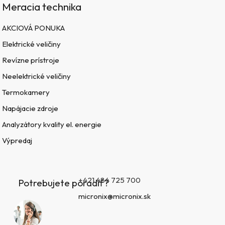
Meracia technika
AKCIOVÁ PONUKA
Elektrické veličiny
Revízne prístroje
Neelektrické veličiny
Termokamery
Napájacie zdroje
Analyzátory kvality el. energie
Výpredaj
+421 484 725 700
Potrebujete poradiť?
micronix@micronix.sk