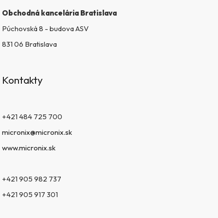
Obchodná kancelária Bratislava
Púchovská 8 - budova ASV
831 06 Bratislava
Kontakty
+421 484 725 700
micronix@micronix.sk
www.micronix.sk
+421 905 982 737
+421 905 917 301