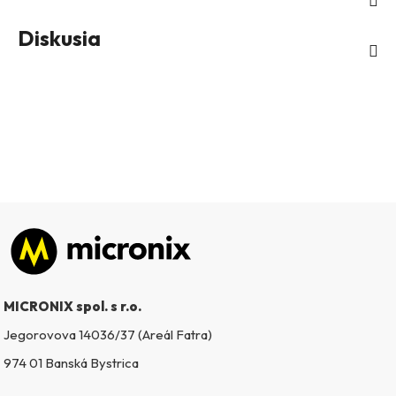
Diskusia
Zápätie
MICRONIX spol. s r.o.
Jegorovova 14036/37 (Areál Fatra)
974 01 Banská Bystrica