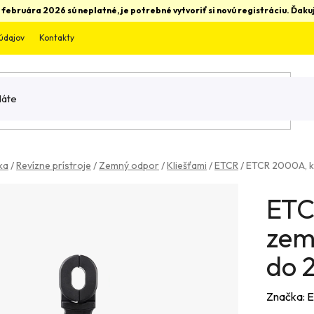
 februára 2026 sú neplatné, je potrebné vytvoriť si novú registráciu. Ďa
údajov
Kontakty
ka
/
Revízne prístroje
/
Zemný odpor
/
Kliešťami
/
ETCR
/
ETCR 2000A, k
ETC
zem
do 
Značka:
E