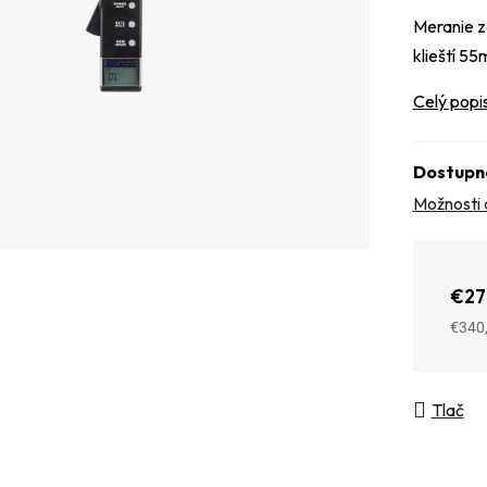
Meranie z
klieští 55
Celý popi
Dostupn
Možnosti 
€27
€340
Jedno
Tlač