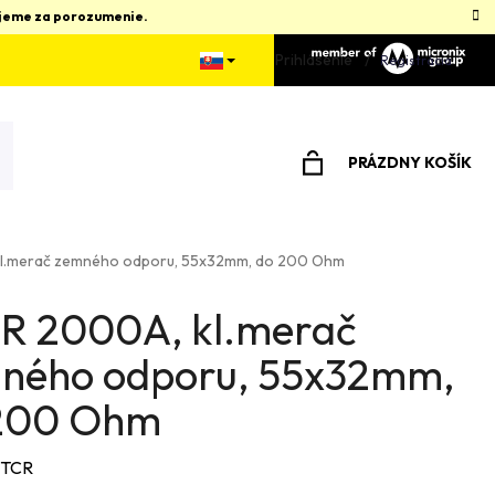
kujeme za porozumenie.
Prihlásenie
Registrácia
PRÁZDNY KOŠÍK
NÁKUPNÝ
KOŠÍK
l.merač zemného odporu, 55x32mm, do 200 Ohm
R 2000A, kl.merač
ného odporu, 55x32mm,
200 Ohm
TCR