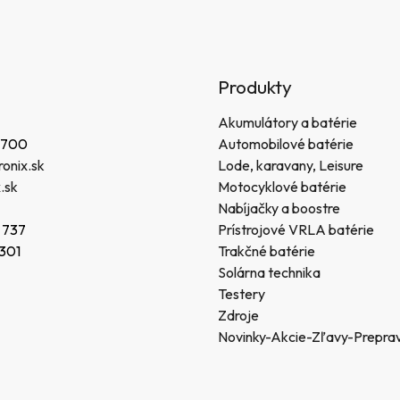
Produkty
Akumulátory a batérie
 700
Automobilové batérie
onix.sk
Lode, karavany, Leisure
.sk
Motocyklové batérie
Nabíjačky a boostre
 737
Prístrojové VRLA batérie
 301
Trakčné batérie
Solárna technika
Testery
Zdroje
Novinky-Akcie-Zľavy-Prepra