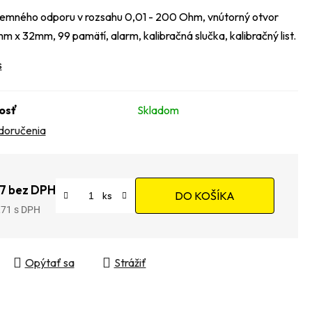
emného odporu v rozsahu 0,01 - 200 Ohm, vnútorný otvor
mm x 32mm, 99 pamätí, alarm, kalibračná slučka, kalibračný list.
s
osť
Skladom
doručenia
7 bez DPH
DO KOŠÍKA
,71
tková cena:
Opýtať sa
Strážiť