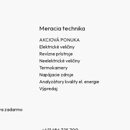
Meracia technika
AKCIOVÁ PONUKA
Elektrické veličiny
Revízne prístroje
Neelektrické veličiny
Termokamery
Napájacie zdroje
Analyzátory kvality el. energie
Výpredaj
va zadarmo
+421 484 725 700