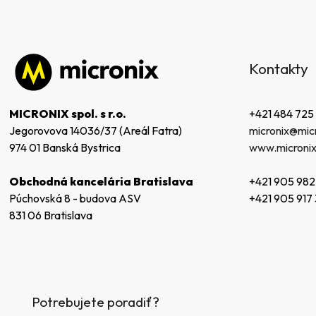
Z
á
Kontakty
p
ä
t
+421 484 725
MICRONIX spol. s r.o.
i
micronix@micr
Jegorovova 14036/37 (Areál Fatra)
e
www.micronix
974 01 Banská Bystrica
+421 905 982
Obchodná kancelária Bratislava
+421 905 917
Púchovská 8 - budova ASV
831 06 Bratislava
Potrebujete poradiť?