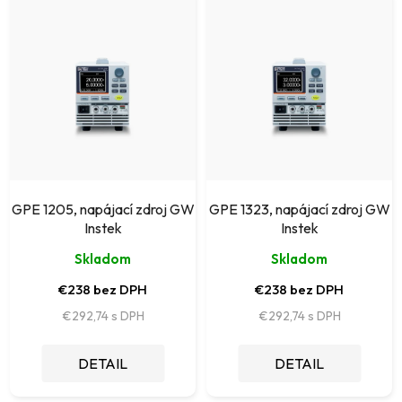
i
ý
e
p
p
i
r
s
o
p
d
r
u
o
k
GPE 1205, napájací zdroj GW
GPE 1323, napájací zdroj GW
d
Instek
Instek
t
u
Skladom
Skladom
o
k
€238 bez DPH
€238 bez DPH
v
t
€292,74
€292,74
o
DETAIL
DETAIL
v