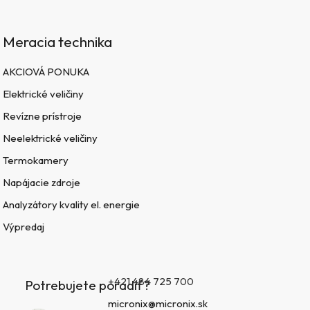
Meracia technika
AKCIOVÁ PONUKA
Elektrické veličiny
Revízne prístroje
Neelektrické veličiny
Termokamery
Napájacie zdroje
Analyzátory kvality el. energie
Výpredaj
+421 484 725 700
Potrebujete poradiť?
micronix@micronix.sk