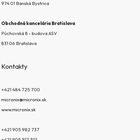
974 01 Banská Bystrica
p
i
s
Obchodná kancelária Bratislava
u
Púchovská 8 - budova ASV
831 06 Bratislava
Kontakty
+421 484 725 700
micronix@micronix.sk
www.micronix.sk
+421 905 982 737
+421 905 917 301