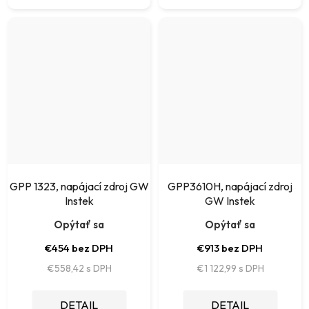
GPP 1323, napájací zdroj GW
GPP3610H, napájací zdroj
Instek
GW Instek
Opýtať sa
Opýtať sa
€454 bez DPH
€913 bez DPH
€558,42
€1 122,99
DETAIL
DETAIL