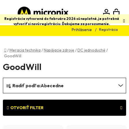
Prejsť
na
obsah
N
Hľadať
Registrácie vytvorené do februára 2026 sú neplatné, je potrebné
vytvoriť si novú registráciu. Ďakujeme za porozumenie.
Prihlásenie
Registrácia
K
Domov
/
Meracia technika
/
Napájacie zdroje
/
DC jednoduché
/
GoodWill
GoodWill
R
Radiť podľa:
Abecedne
a
d
e
OTVORIŤ FILTER
n
V