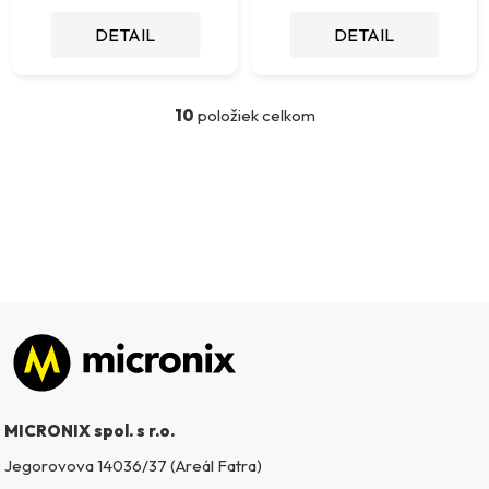
DETAIL
DETAIL
10
položiek celkom
O
v
l
á
d
a
c
i
e
p
Zápätie
r
v
k
MICRONIX spol. s r.o.
y
v
Jegorovova 14036/37 (Areál Fatra)
ý