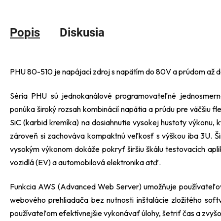
Popis
Diskusia
PHU 80-510 je napájací zdroj s napätím do 80V a prúdom až d
Séria PHU sú jednokanálové programovateľné jednosmerné
ponúka široký rozsah kombinácií napätia a prúdu pre väčšiu fl
SiC (karbid kremíka) na dosiahnutie vysokej hustoty výkonu,
zároveň si zachováva kompaktnú veľkosť s výškou iba 3U. Ši
vysokým výkonom dokáže pokryť širšiu škálu testovacích apliká
vozidlá (EV) a automobilová elektronika atď.
Funkcia AWS (Advanced Web Server) umožňuje používateľovi
webového prehliadača bez nutnosti inštalácie zložitého sof
používateľom efektívnejšie vykonávať úlohy, šetriť čas a zvyšo