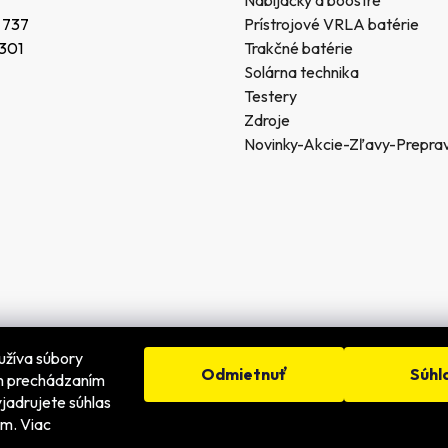
 737
Prístrojové VRLA batérie
 301
Trakčné batérie
Solárna technika
Testery
Zdroje
Novinky-Akcie-Zľavy-Prepra
užíva súbory
Odmietnuť
Súhl
ím prechádzaním
jadrujete súhlas
dené.
ím. Viac