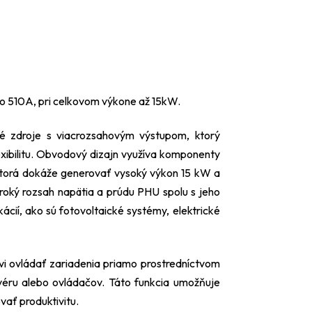
o 510A, pri celkovom výkone až 15kW.
 zdroje s viacrozsahovým výstupom, ktorý
exibilitu. Obvodový dizajn využíva komponenty
 ktorá dokáže generovať vysoký výkon 15 kW a
roký rozsah napätia a prúdu PHU spolu s jeho
cií, ako sú fotovoltaické systémy, elektrické
 ovládať zariadenia priamo prostredníctvom
tvéru alebo ovládačov. Táto funkcia umožňuje
vať produktivitu.