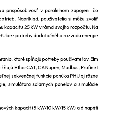
ka prispôsobivosť v paralelnom zapojení, čo
trieb. Napríklad, používatelia si môžu zvoliť
u kapacitu 25 kW v rámci svojho rozpočtu. Na
 PHU bez potreby dodatočného rozvodu energie
ania, ktoré spĺňajú potreby používateľov, čím
 zahŕňajú EtherCAT, CANopen, Modbus, Profinet
ľnej sekvenčnej funkcie ponúka PHU aj rôzne
ie, simulátora solárnych panelov a simulácie
onových kapacít (5 kW/10 kW/15 kW) a 6 napätí