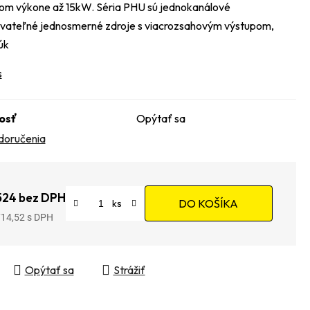
vom výkone až 15kW. Séria PHU sú jednokanálové
ateľné jednosmerné zdroje s viacrozsahovým výstupom,
úk
s
osť
Opýtať sa
doručenia
524 bez DPH
DO KOŠÍKA
714,52
tková cena:
Opýtať sa
Strážiť