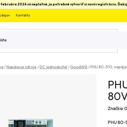
 februára 2026 sú neplatné, je potrebné vytvoriť si novú registráciu. Ďa
údajov
Kontakty
ka
/
Napájacie zdroje
/
DC jednoduché
/
GoodWill
/
PHU 80-510, napája
PHU
80V
Značka:
G
PHU 80-51