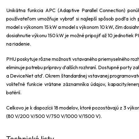
Unikátna funkcia APC (Adaptive Parallel Connection) ponú
používateľom umožňuje vybrať si najlepší spôsob podľa ich po
model s výkonom 15 kW a model s výkonom 10 kW, čím dosiahn
dosiahnutie výkonu 150 kW je možné pripojiť až 10 jednotiek
na riadenie.
PHU poskytuje rôzne možnosti vstavaného priemyselného rozhr
eliminuje potrebu prípravy ďalších rozhraní. Dostupné porty
a DeviceNet atď. Okrem štandardnej vstavanej programovate
voliteľné funkcie vrátane záznamníka údajov, kapacity/energ
batérií.
Celkovo je k dispozícii 18 modelov, ktoré pozostávajú z 3 výk
(80 V/200 V/500 V/750 V/1000 V/1500 V).
Technické listy