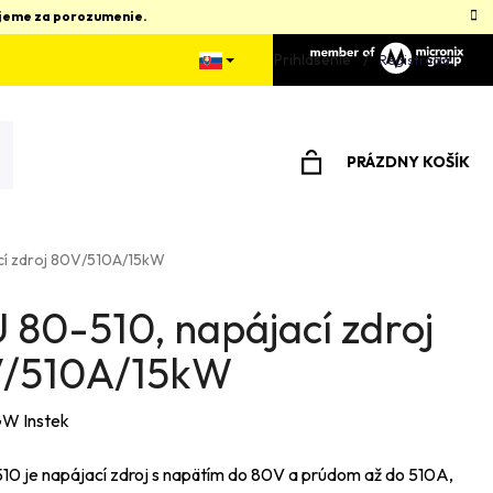
kujeme za porozumenie.
Prihlásenie
Registrácia
PRÁZDNY KOŠÍK
NÁKUPNÝ
KOŠÍK
cí zdroj 80V/510A/15kW
 80-510, napájací zdroj
/510A/15kW
W Instek
0 je napájací zdroj s napätím do 80V a prúdom až do 510A,