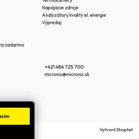
Napájacie zdroje
Analyzátory kvality el. energie
Výpredaj
va zadarmo
+421 484 725 700
micronix@micronix.sk
asím
Vytvoril Shoptet