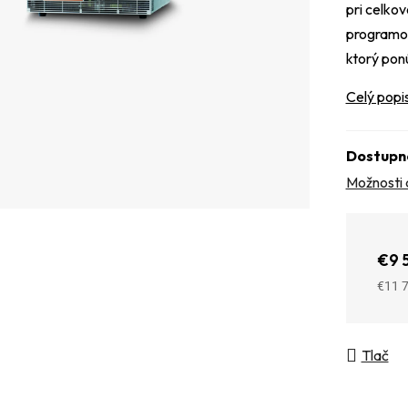
pri celko
programov
ktorý pon
Celý popi
Dostupn
Možnosti 
€9 
€11 
Jedno
Tlač