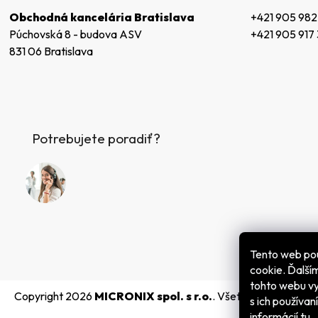
+421 905 982
Obchodná kancelária Bratislava
+421 905 917
Púchovská 8 - budova ASV
831 06 Bratislava
Potrebujete poradiť?
Tento web po
cookie. Ďalš
tohto webu vy
Copyright 2026
MICRONIX spol. s r.o.
. Všetky práva vyhra
s ich používan
informácií
tu
.