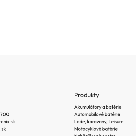
Produkty
Akumulátory a batérie
 700
Automobilové batérie
onix.sk
Lode, karavany, Leisure
.sk
Motocyklové batérie
Nabíjačky a boostre