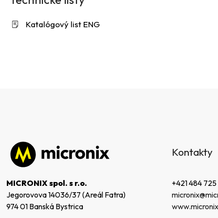
Katalógový list ENG
Z
á
Kontakty
p
ä
t
+421 484 725
MICRONIX spol. s r.o.
i
micronix@micr
Jegorovova 14036/37 (Areál Fatra)
e
www.micronix
974 01 Banská Bystrica