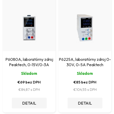
i
ý
e
p
p
i
r
s
o
p
d
r
u
o
k
P6080A, laboratórny zdroj
P6225A, laboratórny zdroj 0-
d
Peaktech, 0-15V/0-3A
30V, 0-5A Peaktech
t
u
Skladom
Skladom
o
k
€69 bez DPH
€85 bez DPH
v
t
€84,87
€104,55
o
DETAIL
DETAIL
v