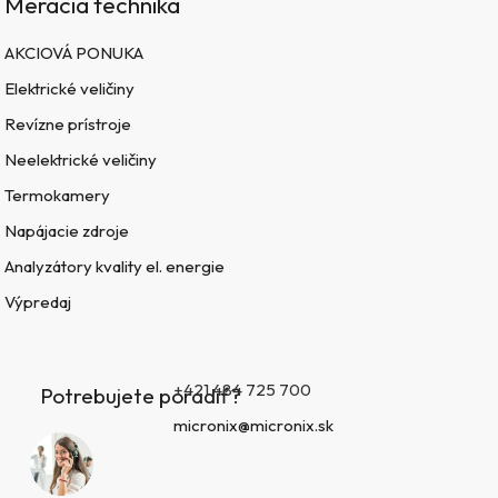
Meracia technika
AKCIOVÁ PONUKA
Elektrické veličiny
Revízne prístroje
Neelektrické veličiny
Termokamery
Napájacie zdroje
Analyzátory kvality el. energie
Výpredaj
+421 484 725 700
Potrebujete poradiť?
micronix@micronix.sk