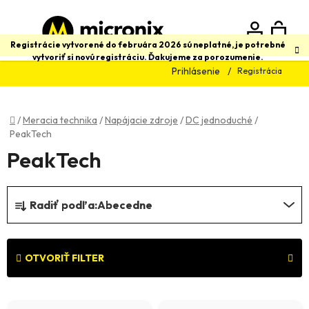
Prejsť
na
obsah
N
Hľadať
Registrácie vytvorené do februára 2026 sú neplatné, je potrebné
vytvoriť si novú registráciu. Ďakujeme za porozumenie.
Prihlásenie
Registrácia
K
Domov
/
Meracia technika
/
Napájacie zdroje
/
DC jednoduché
/
PeakTech
PeakTech
R
Radiť podľa:
Abecedne
a
d
e
OTVORIŤ FILTER
n
V