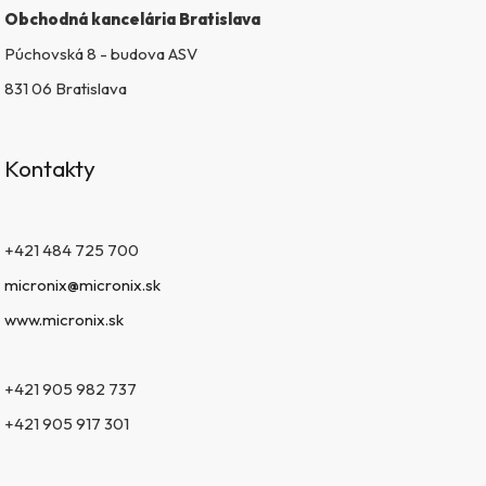
s
Obchodná kancelária Bratislava
u
Púchovská 8 - budova ASV
831 06 Bratislava
Kontakty
+421 484 725 700
micronix@micronix.sk
www.micronix.sk
+421 905 982 737
+421 905 917 301