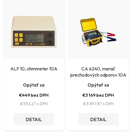
i
ý
e
p
p
i
r
s
o
p
d
r
u
o
k
ALF 10, ohmmeter 10A
CA 6240, merač
d
prechodových odporov 10A
t
u
Opýtať sa
Opýtať sa
o
k
€449 bez DPH
€3 169 bez DPH
v
t
€552,27
€3 897,87
o
DETAIL
DETAIL
v