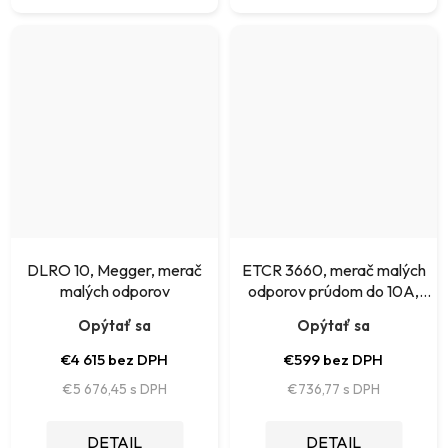
DLRO 10, Megger, merač
ETCR 3660, merač malých
malých odporov
odporov prúdom do 10A,
rozlíšenie 0,1uOhm, kal.list od
Opýtať sa
Opýtať sa
výrobcu
€4 615 bez DPH
€599 bez DPH
€5 676,45
€736,77
DETAIL
DETAIL