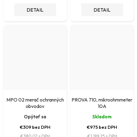
DETAIL
DETAIL
MPO 02 merač ochranných
PROVA 710, mikroohmmeter
obvodov
10A
Opýtať sa
Skladom
€309 bez DPH
€975 bez DPH
€380,07
€1 199,25