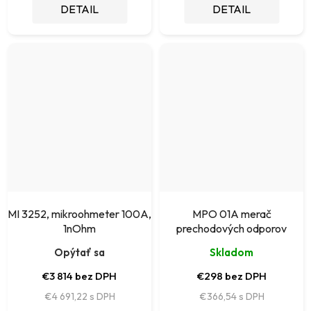
DETAIL
DETAIL
MI 3252, mikroohmeter 100A,
MPO 01A merač
1nOhm
prechodových odporov
Opýtať sa
Skladom
€3 814 bez DPH
€298 bez DPH
€4 691,22
€366,54