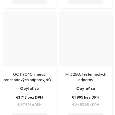
GCT 9040, merač
MI 3250, tester malých
prechodových odporov, 40A,
odporov
rozlíš.0,1mOhm, 4-vodič, USB
Opýtať sa
Opýtať sa
€1 718 bez DPH
€1 995 bez DPH
€2 113,14
€2 453,85