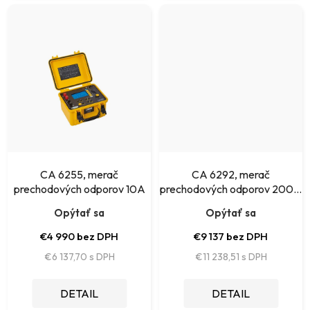
CA 6255, merač
CA 6292, merač
prechodových odporov 10A
prechodových odporov 200A
DC
Opýtať sa
Opýtať sa
€4 990 bez DPH
€9 137 bez DPH
€6 137,70
€11 238,51
DETAIL
DETAIL