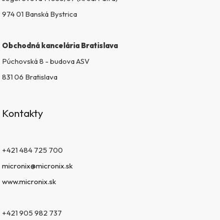
ý
974 01 Banská Bystrica
p
i
s
Obchodná kancelária Bratislava
u
Púchovská 8 - budova ASV
831 06 Bratislava
Kontakty
+421 484 725 700
micronix@micronix.sk
www.micronix.sk
+421 905 982 737