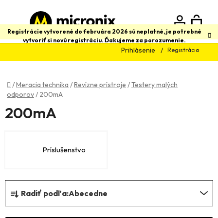
Prejsť
na
obsah
N
Hľadať
Registrácie vytvorené do februára 2026 sú neplatné, je potrebné
vytvoriť si novú registráciu. Ďakujeme za porozumenie.
Prihlásenie
Registrácia
K
Domov
/
Meracia technika
/
Revízne prístroje
/
Testery malých
odporov
/
200mA
200mA
Príslušenstvo
R
Radiť podľa:
Abecedne
a