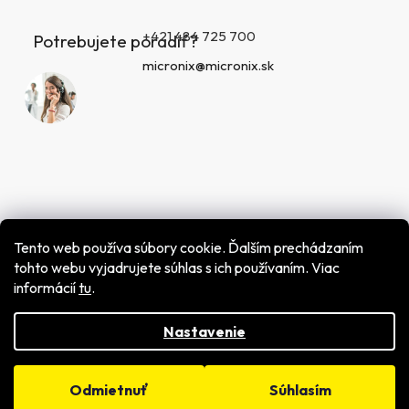
+421 484 725 700
Potrebujete poradiť?
micronix@micronix.sk
Tento web používa súbory cookie. Ďalším prechádzaním
tohto webu vyjadrujete súhlas s ich používaním. Viac
informácií
tu
.
Vytvoril Shoptet
Copyright 2026
MICRONIX spol. s r.o.
. Všetky práva
vyhradené.
Nastavenie
Odmietnuť
Súhlasím