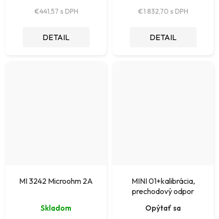
€441,57
€1 832,70
DETAIL
DETAIL
MI 3242 Microohm 2A
MINI 01+kalibrácia,
prechodový odpor
Skladom
Opýtať sa