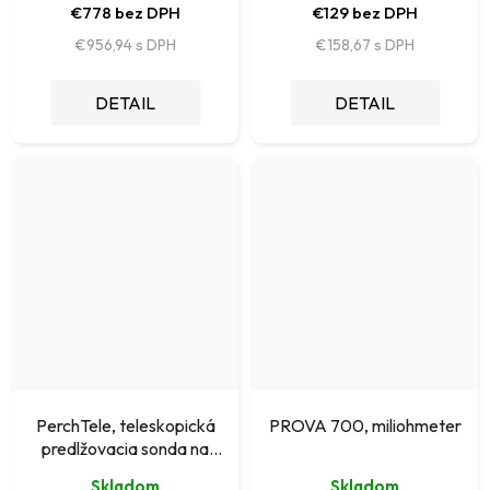
€778 bez DPH
€129 bez DPH
€956,94
€158,67
DETAIL
DETAIL
PerchTele, teleskopická
PROVA 700, miliohmeter
predlžovacia sonda na
meranie spojitosti, max 85cm
Skladom
Skladom