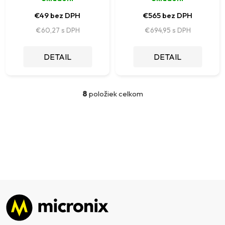
€49 bez DPH
€565 bez DPH
€60,27
€694,95
DETAIL
DETAIL
8
položiek celkom
O
v
l
á
d
a
c
i
e
p
Zápätie
r
v