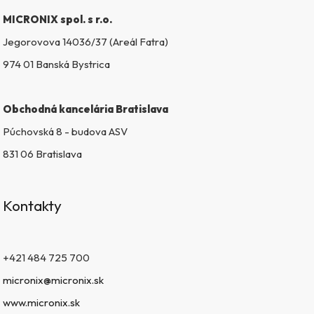
k
MICRONIX spol. s r.o.
y
v
Jegorovova 14036/37 (Areál Fatra)
ý
974 01 Banská Bystrica
p
i
s
Obchodná kancelária Bratislava
u
Púchovská 8 - budova ASV
831 06 Bratislava
Kontakty
+421 484 725 700
micronix@micronix.sk
www.micronix.sk