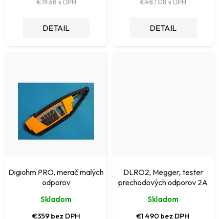
t
€19,68
€487,08
o
DETAIL
DETAIL
v
Digiohm PRO, merač malých
DLRO2, Megger, tester
odporov
prechodových odporov 2A
Skladom
Skladom
€359 bez DPH
€1 490 bez DPH