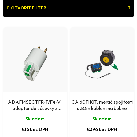
d
e
OTVORIŤ FILTER
n
V
i
ý
e
p
p
i
r
s
o
p
d
r
u
o
k
ADAFMSECTFR-T/F4-V,
CA 6011 KIT, merač spojitosti
d
adaptér do zásuvky z
s 30m káblom na bubne
t
výstupom PE
u
Skladom
Skladom
o
k
€16 bez DPH
€396 bez DPH
v