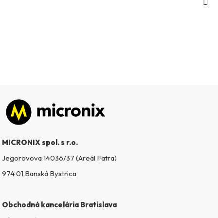
Zápätie
MICRONIX spol. s r.o.
Jegorovova 14036/37 (Areál Fatra)
974 01 Banská Bystrica
Obchodná kancelária Bratislava