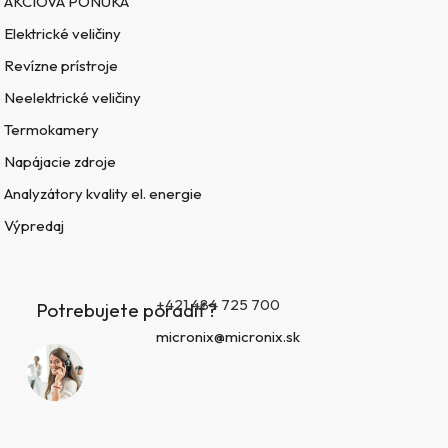
AKCIOVÁ PONUKA
Elektrické veličiny
Revízne prístroje
Neelektrické veličiny
Termokamery
Napájacie zdroje
Analyzátory kvality el. energie
Výpredaj
+421 484 725 700
Potrebujete poradiť?
micronix@micronix.sk