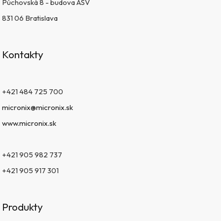
Púchovská 8 - budova ASV
831 06 Bratislava
Kontakty
+421 484 725 700
micronix@micronix.sk
www.micronix.sk
+421 905 982 737
+421 905 917 301
Produkty