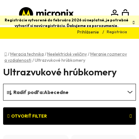
Prejsť
na
obsah
N
Hľadať
Registrácie vytvorené do februára 2026 sú neplatné, je potrebné
vytvoriť si novú registráciu. Ďakujeme za porozumenie.
Prihlásenie
Registrácia
K
Domov
/
Meracia technika
/
Neelektrické veličiny
/
Meranie rozmerov
a vzdialenosti
/
Ultrazvukové hrúbkomery
Ultrazvukové hrúbkomery
R
Radiť podľa:
Abecedne
a
d
e
OTVORIŤ FILTER
n
V