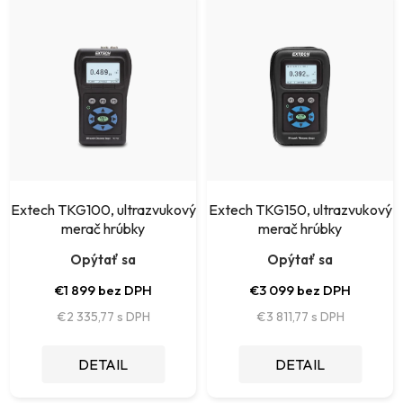
i
ý
e
p
p
i
r
s
o
p
d
r
u
o
k
Extech TKG100, ultrazvukový
Extech TKG150, ultrazvukový
d
merač hrúbky
merač hrúbky
t
u
Opýtať sa
Opýtať sa
o
k
€1 899 bez DPH
€3 099 bez DPH
v
t
€2 335,77
€3 811,77
o
DETAIL
DETAIL
v