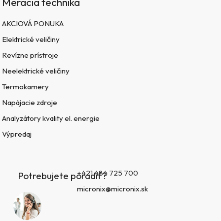
Meracia technika
AKCIOVÁ PONUKA
Elektrické veličiny
Revízne prístroje
Neelektrické veličiny
Termokamery
Napájacie zdroje
Analyzátory kvality el. energie
Výpredaj
+421 484 725 700
Potrebujete poradiť?
micronix@micronix.sk