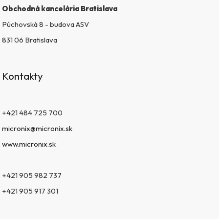
s
Obchodná kancelária Bratislava
u
Púchovská 8 - budova ASV
831 06 Bratislava
Kontakty
+421 484 725 700
micronix@micronix.sk
www.micronix.sk
+421 905 982 737
+421 905 917 301