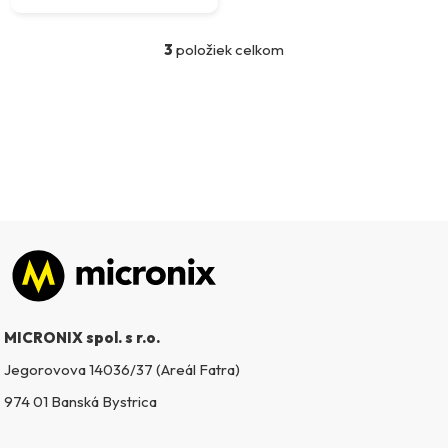
3
položiek celkom
O
v
l
á
d
a
c
i
e
p
Zápätie
r
v
k
MICRONIX spol. s r.o.
y
v
Jegorovova 14036/37 (Areál Fatra)
ý
974 01 Banská Bystrica
p
i