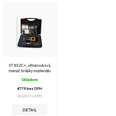
ST 852C+, ultrazvukový
merač hrúbky materiálu
Skladom
€179 bez DPH
€220,17
DETAIL