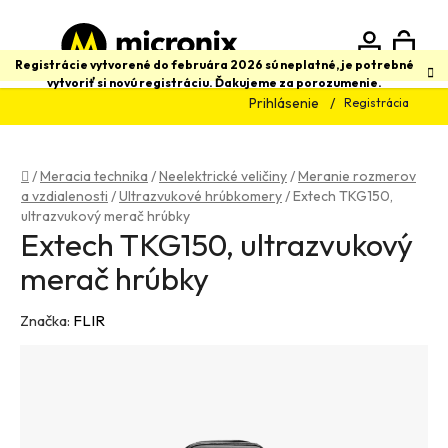
Prejsť
na
obsah
N
Hľadať
Registrácie vytvorené do februára 2026 sú neplatné, je potrebné
vytvoriť si novú registráciu. Ďakujeme za porozumenie.
Prihlásenie
Registrácia
K
Domov
/
Meracia technika
/
Neelektrické veličiny
/
Meranie rozmerov
a vzdialenosti
/
Ultrazvukové hrúbkomery
/
Extech TKG150,
ultrazvukový merač hrúbky
Extech TKG150, ultrazvukový
merač hrúbky
Značka:
FLIR