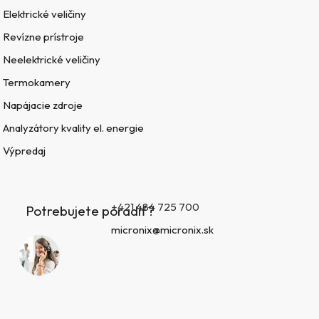
Elektrické veličiny
Revízne prístroje
Neelektrické veličiny
Termokamery
Napájacie zdroje
Analyzátory kvality el. energie
Výpredaj
+421 484 725 700
Potrebujete poradiť?
micronix@micronix.sk