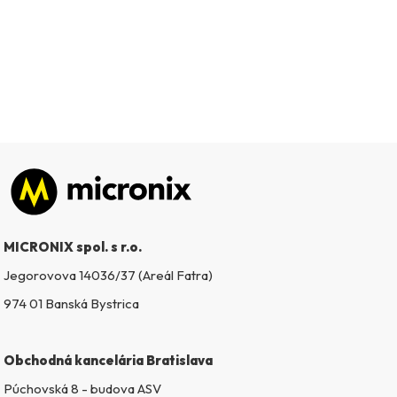
Zápätie
MICRONIX spol. s r.o.
Jegorovova 14036/37 (Areál Fatra)
974 01 Banská Bystrica
Obchodná kancelária Bratislava
Púchovská 8 - budova ASV