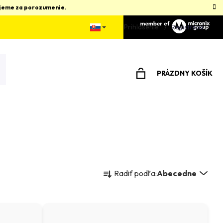
kujeme za porozumenie.
Prihlásenie
Registrácia
PRÁZDNY KOŠÍK
NÁKUPNÝ
KOŠÍK
R
Radiť podľa:
Abecedne
a
d
e