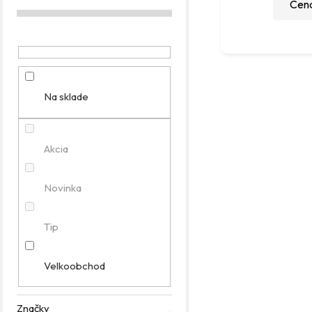
Cena
g
ó
r
i
e
Na sklade
Akcia
Novinka
Tip
Velkoobchod
Značky