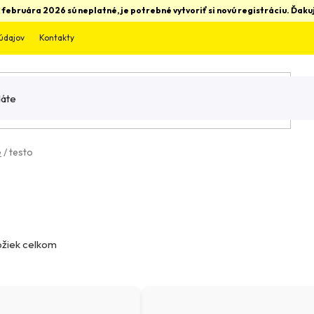
 februára 2026 sú neplatné, je potrebné vytvoriť si novú registráciu. Ďa
údajov
Kontakty
e
/
testo
žiek celkom