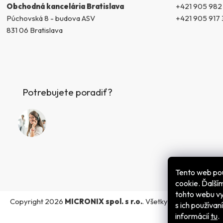
+421 905 982
Obchodná kancelária Bratislava
+421 905 917 
Púchovská 8 - budova ASV
831 06 Bratislava
Potrebujete poradiť?
Tento web po
cookie. Ďalš
tohto webu vy
Copyright 2026
MICRONIX spol. s r.o.
. Všetky práva vyhraden
s ich používan
informácií
tu
.