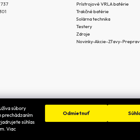
 737
Prístrojové VRLA batérie
301
Trakčné batérie
Solárna technika
Testery
Zdroje
Novinky-Akcie-Zľavy-Prepra
užíva súbory
Odmietnuť
Súhl
ím prechádzaním
jadrujete súhlas
é.
ím. Viac