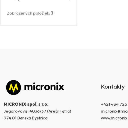
Zobrazených položiek:
3
Z
á
Kontakty
p
ä
t
+421 484 725
MICRONIX spol. s r.o.
i
micronix@micr
Jegorovova 14036/37 (Areál Fatra)
e
www.micronix
974 01 Banská Bystrica