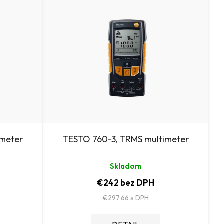
n
i
e
p
r
o
d
u
imeter
TESTO 760-3, TRMS multimeter
k
Skladom
t
€242 bez DPH
o
€297,66
v