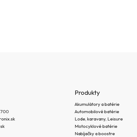
p
i
s
u
Produkty
Akumulátory a batérie
 700
Automobilové batérie
onix.sk
Lode, karavany, Leisure
.sk
Motocyklové batérie
Nabíjačky a boostre