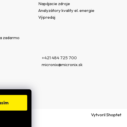
Napájacie zdroje
Analyzátory kvality el. energie
Výpredaj
va zadarmo
+421 484 725 700
micronix@micronix.sk
asím
Vytvoril Shoptet