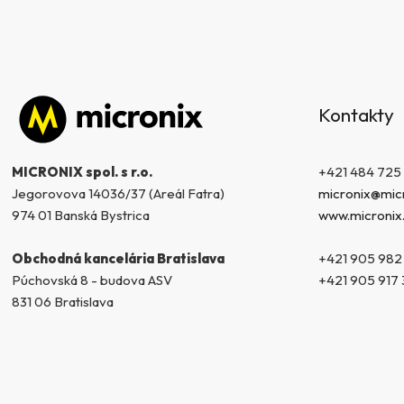
g
ó
r
i
Z
e
á
Kontakty
p
ä
t
+421 484 725
MICRONIX spol. s r.o.
i
micronix@micr
Jegorovova 14036/37 (Areál Fatra)
e
www.micronix
974 01 Banská Bystrica
+421 905 982
Obchodná kancelária Bratislava
+421 905 917 
Púchovská 8 - budova ASV
831 06 Bratislava