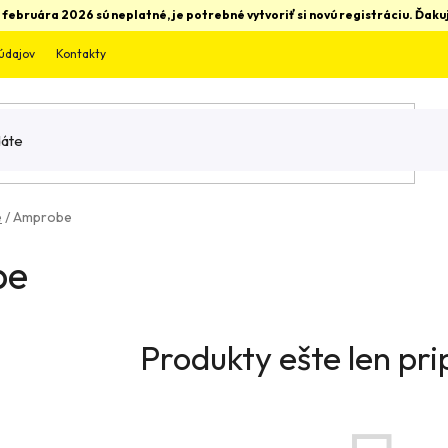
 februára 2026 sú neplatné, je potrebné vytvoriť si novú registráciu. Ďa
údajov
Kontakty
e
/
Amprobe
be
Produkty ešte len pr