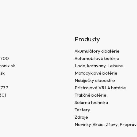
Produkty
Akumulátory a batérie
 700
Automobilové batérie
onix.sk
Lode, karavany, Leisure
.sk
Motocyklové batérie
Nabíjačky a boostre
 737
Prístrojové VRLA batérie
301
Trakčné batérie
Solárna technika
Testery
Zdroje
Novinky-Akcie-Zľavy-Prepra