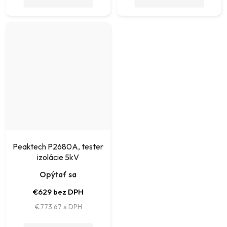
Peaktech P2680A, tester
izolácie 5kV
Opýtať sa
€629 bez DPH
€773,67