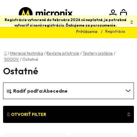
Prejsť
na
obsah
N
Hľadať
Registrácie vytvorené do februára 2026 sú neplatné, je potrebné
vytvoriť si novú registráciu. Ďakujeme za porozumenie.
Prihlásenie
Registrácia
K
Domov
/
Meracia technika
/
Revízne prístroje
/
Testery izolácie
/
5000V
/
Ostatné
Ostatné
R
Radiť podľa:
Abecedne
a
d
e
OTVORIŤ FILTER
n
V