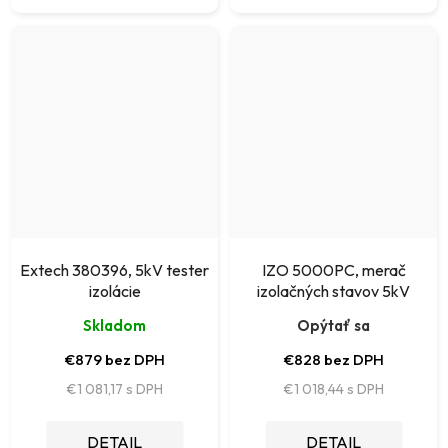
Extech 380396, 5kV tester
IZO 5000PC, merač
izolácie
izolačných stavov 5kV
Skladom
Opýtať sa
€879 bez DPH
€828 bez DPH
€1 081,17
€1 018,44
DETAIL
DETAIL