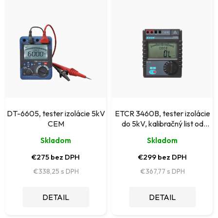
i
ý
e
p
p
i
r
s
o
p
d
r
u
o
k
DT-6605, tester izolácie 5kV
ETCR 3460B, tester izolácie
d
CEM
do 5kV, kalibračný list od
t
výrobcu
u
Skladom
Skladom
o
k
€275 bez DPH
€299 bez DPH
v
t
€338,25
€367,77
o
DETAIL
DETAIL
v