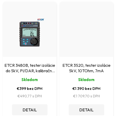
ETCR 3480B, tester izolácie
ETCR 3520, tester izolácie
do 5kV, PI/DAR, kalibračný
5kV, 10TOhm, 7mA
list od výrobcu
Skladom
Skladom
€399 bez DPH
€1 390 bez DPH
€490,77
€1 709,70
DETAIL
DETAIL