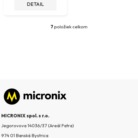
DETAIL
7
položiek celkom
O
v
l
á
d
a
c
i
e
p
Zápätie
r
v
k
MICRONIX spol. s r.o.
y
v
Jegorovova 14036/37 (Areál Fatra)
ý
974 01 Banská Bystrica
p