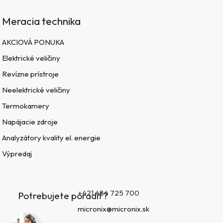
Meracia technika
AKCIOVÁ PONUKA
Elektrické veličiny
Revízne prístroje
Neelektrické veličiny
Termokamery
Napájacie zdroje
Analyzátory kvality el. energie
Výpredaj
+421 484 725 700
Potrebujete poradiť?
micronix@micronix.sk