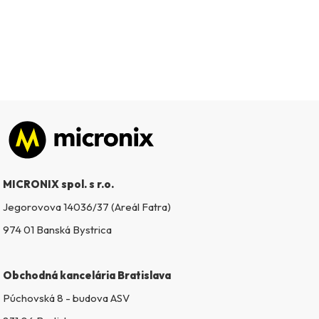
Zápätie
MICRONIX spol. s r.o.
Jegorovova 14036/37 (Areál Fatra)
974 01 Banská Bystrica
Obchodná kancelária Bratislava
Púchovská 8 - budova ASV