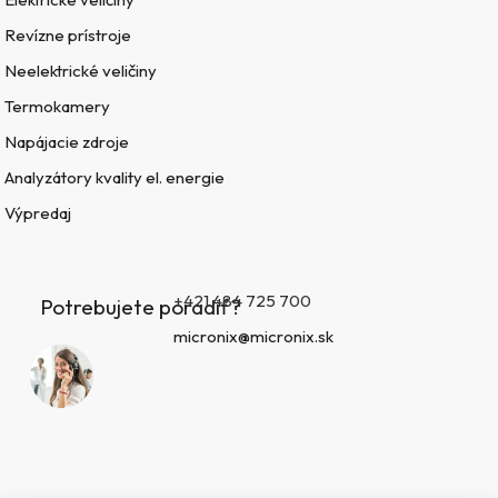
Revízne prístroje
Neelektrické veličiny
Termokamery
Napájacie zdroje
Analyzátory kvality el. energie
Výpredaj
+421 484 725 700
Potrebujete poradiť?
micronix@micronix.sk