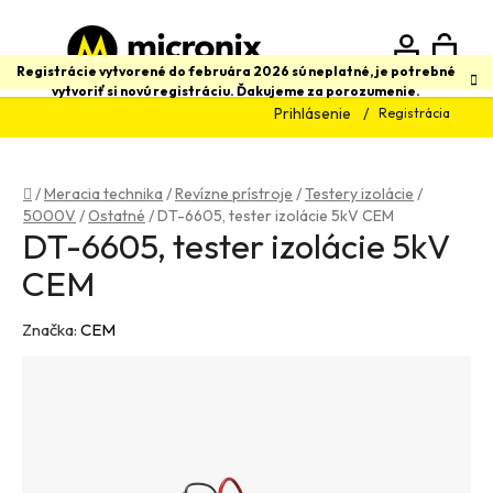
Prejsť
na
obsah
N
Hľadať
Registrácie vytvorené do februára 2026 sú neplatné, je potrebné
vytvoriť si novú registráciu. Ďakujeme za porozumenie.
Prihlásenie
Registrácia
K
Domov
/
Meracia technika
/
Revízne prístroje
/
Testery izolácie
/
5000V
/
Ostatné
/
DT-6605, tester izolácie 5kV CEM
DT-6605, tester izolácie 5kV
CEM
Značka:
CEM