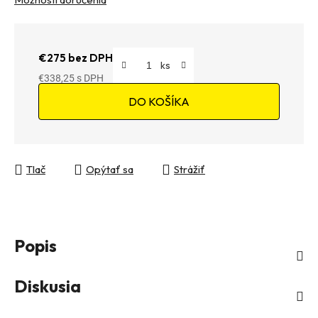
€275 bez DPH
€338,25
Jednotková cena:
DO KOŠÍKA
Tlač
Opýtať sa
Strážiť
Popis
Diskusia