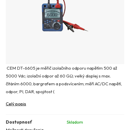
CEM DT-6605 je měřič izolačního odporu napětím 500 až
5000 Vdc; izolační odpor až 60 GΩ; velký displej s max.
čítáním 6000, bargrafem a podsvícením; měří AC/DC napětí,
odpor, PI, DAR, spojitost (
Celý popis
Dostupnosť
Skladom
Možnosti doručenia