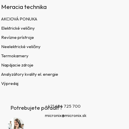
Meracia technika
AKCIOVÁ PONUKA
Elektrické veličiny
Revízne prístroje
Neelektrické veličiny
Termokamery
Napájacie zdroje
Analyzátory kvality el. energie
Výpredaj
+421 484 725 700
Potrebujete poradiť?
micronix@micronix.sk