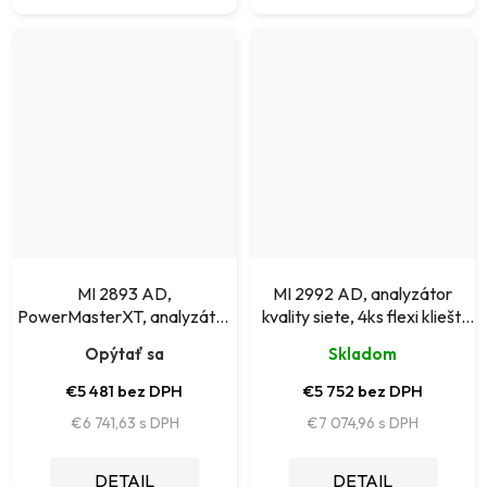
MI 2893 AD,
MI 2992 AD, analyzátor
PowerMasterXT, analyzátor
kvality siete, 4ks flexi klieští
kvality el. energie
A1502
Opýtať sa
Skladom
€5 481 bez DPH
€5 752 bez DPH
€6 741,63
€7 074,96
DETAIL
DETAIL