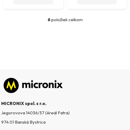
6
položiek celkom
O
v
l
á
d
a
c
i
e
p
Zápätie
r
v
k
MICRONIX spol. s r.o.
y
v
Jegorovova 14036/37 (Areál Fatra)
ý
974 01 Banská Bystrica
p