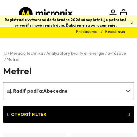
Prejsť
na
obsah
N
Hľadať
Registrácie vytvorené do februára 2026 sú neplatné, je potrebné
vytvoriť si novú registráciu. Ďakujeme za porozumenie.
Prihlásenie
Registrácia
K
Domov
/
Meracia technika
/
Analyzátory kvality el. energie
/
3-fázové
/
Metrel
Metrel
R
Radiť podľa:
Abecedne
a
d
e
OTVORIŤ FILTER
n
V