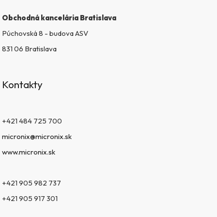
i
s
Obchodná kancelária Bratislava
u
Púchovská 8 - budova ASV
831 06 Bratislava
Kontakty
+421 484 725 700
micronix@micronix.sk
www.micronix.sk
+421 905 982 737
+421 905 917 301