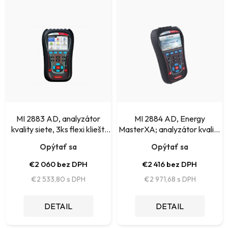
i
ý
e
p
p
i
r
s
o
p
d
r
u
o
k
MI 2883 AD, analyzátor
MI 2884 AD, Energy
d
kvality siete, 3ks flexi klieští
MasterXA; analyzátor kvality
t
A1502
el. energie
u
Opýtať sa
Opýtať sa
o
k
€2 060 bez DPH
€2 416 bez DPH
v
t
€2 533,80
€2 971,68
o
DETAIL
DETAIL
v