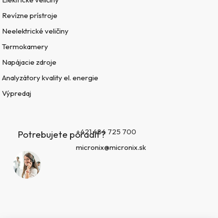
Revízne prístroje
Neelektrické veličiny
Termokamery
Napájacie zdroje
Analyzátory kvality el. energie
Výpredaj
+421 484 725 700
Potrebujete poradiť?
micronix@micronix.sk