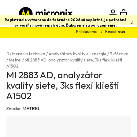
Prejsť
na
obsah
N
Hľadať
Registrácie vytvorené do februára 2026 sú neplatné, je potrebné
vytvoriť si novú registráciu. Ďakujeme za porozumenie.
Prihlásenie
Registrácia
K
Domov
/
Meracia technika
/
Analyzátory kvality el. energie
/
3-fázové
/
Metrel
/
MI 2883 AD, analyzátor kvality siete, 3ks flexi klieští
A1502
MI 2883 AD, analyzátor
kvality siete, 3ks flexi klieští
A1502
Značka:
METREL