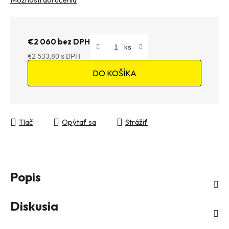
€2 060 bez DPH
€2 533,80
Jednotková cena:
DO KOŠÍKA
Tlač
Opýtať sa
Strážiť
Popis
Diskusia