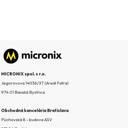
Zápätie
MICRONIX spol. s r.o.
Jegorovova 14036/37 (Areál Fatra)
974 01 Banská Bystrica
Obchodná kancelária Bratislava
Púchovská 8 - budova ASV