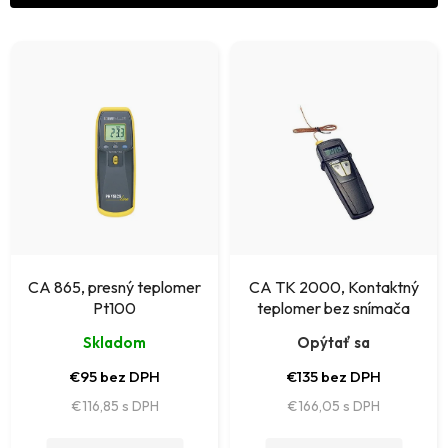
n
V
i
ý
e
p
p
i
r
s
o
p
d
r
u
o
k
CA 865, presný teplomer
CA TK 2000, Kontaktný
d
Pt100
teplomer bez snímača
t
u
Skladom
Opýtať sa
o
k
€95 bez DPH
€135 bez DPH
v
t
€116,85
€166,05
o