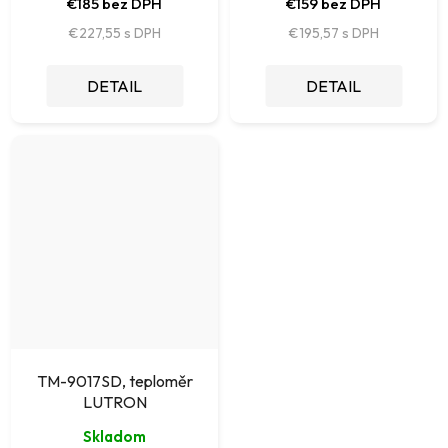
€185 bez DPH
€159 bez DPH
€227,55
€195,57
DETAIL
DETAIL
TM-9017SD, teploměr
LUTRON
Skladom