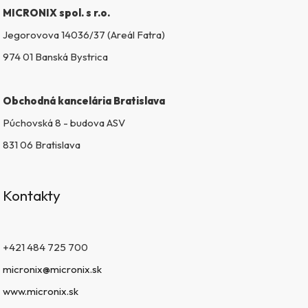
k
MICRONIX spol. s r.o.
y
v
Jegorovova 14036/37 (Areál Fatra)
ý
974 01 Banská Bystrica
p
i
s
Obchodná kancelária Bratislava
u
Púchovská 8 - budova ASV
831 06 Bratislava
Kontakty
+421 484 725 700
micronix@micronix.sk
www.micronix.sk