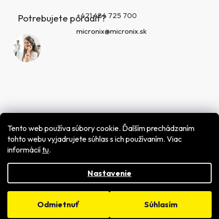
+421 484 725 700
Potrebujete poradiť?
micronix@micronix.sk
Tento web používa súbory cookie. Ďalším prechádzaním
tohto webu vyjadrujete súhlas s ich používaním. Viac
informácií
tu
.
Vytvoril Shoptet
Copyright 2026
MICRONIX spol. s r.o.
. Všetky práva
vyhradené.
Nastavenie
Odmietnuť
Súhlasím