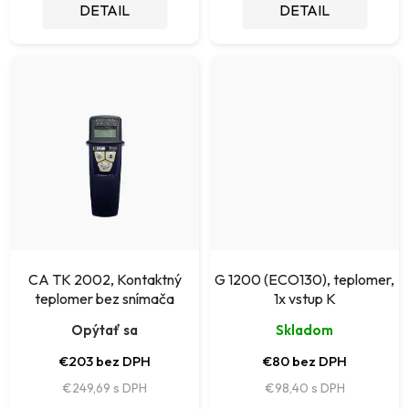
DETAIL
DETAIL
v
CA TK 2002, Kontaktný
G 1200 (ECO130), teplomer,
teplomer bez snímača
1x vstup K
Opýtať sa
Skladom
€203 bez DPH
€80 bez DPH
€249,69
€98,40