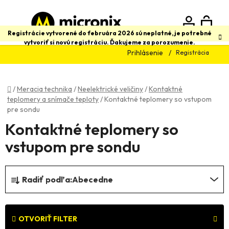
Prejsť
na
obsah
N
Hľadať
Registrácie vytvorené do februára 2026 sú neplatné, je potrebné
vytvoriť si novú registráciu. Ďakujeme za porozumenie.
Prihlásenie
Registrácia
K
Domov
/
Meracia technika
/
Neelektrické veličiny
/
Kontaktné
teplomery a snímače teploty
/
Kontaktné teplomery so vstupom
pre sondu
Kontaktné teplomery so
vstupom pre sondu
R
Radiť podľa:
Abecedne
a
d
e
OTVORIŤ FILTER