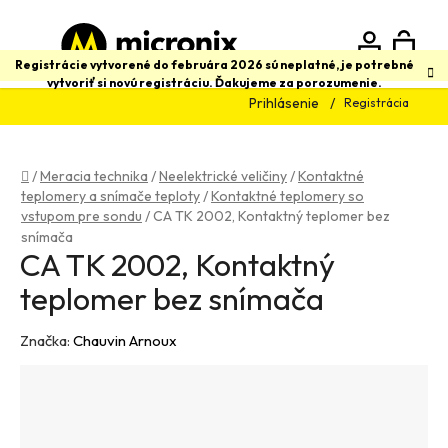
Prejsť
na
obsah
N
Hľadať
Registrácie vytvorené do februára 2026 sú neplatné, je potrebné
vytvoriť si novú registráciu. Ďakujeme za porozumenie.
Prihlásenie
Registrácia
K
Domov
/
Meracia technika
/
Neelektrické veličiny
/
Kontaktné
teplomery a snímače teploty
/
Kontaktné teplomery so
vstupom pre sondu
/
CA TK 2002, Kontaktný teplomer bez
snímača
CA TK 2002, Kontaktný
teplomer bez snímača
Značka:
Chauvin Arnoux