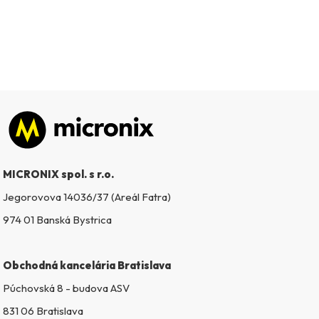
Zápätie
MICRONIX spol. s r.o.
Jegorovova 14036/37 (Areál Fatra)
974 01 Banská Bystrica
Obchodná kancelária Bratislava
Púchovská 8 - budova ASV
831 06 Bratislava