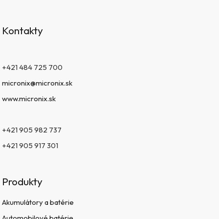
Kontakty
+421 484 725 700
micronix@micronix.sk
www.micronix.sk
+421 905 982 737
+421 905 917 301
Produkty
Akumulátory a batérie
Automobilové batérie