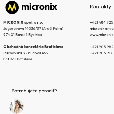
á
Kontakty
p
ä
t
+421 484 725
MICRONIX spol. s r.o.
i
micronix@micr
Jegorovova 14036/37 (Areál Fatra)
e
www.micronix
974 01 Banská Bystrica
+421 905 982
Obchodná kancelária Bratislava
+421 905 917 
Púchovská 8 - budova ASV
831 06 Bratislava
Potrebujete poradiť?