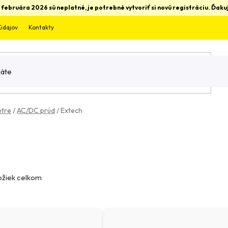
 februára 2026 sú neplatné, je potrebné vytvoriť si novú registráciu. Ďa
údajov
Kontakty
etre
/
AC/DC prúd
/
Extech
ožiek celkom