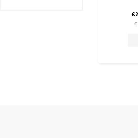
€2
€
Z