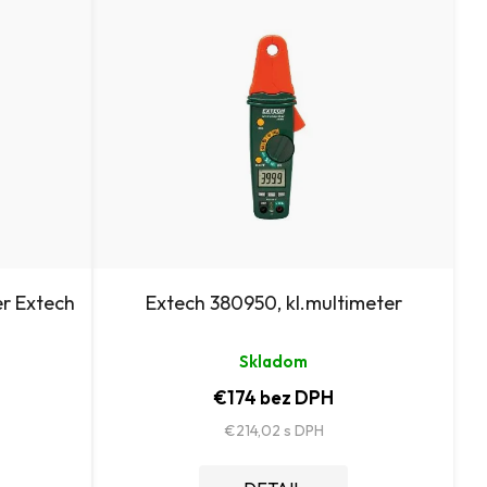
n
i
e
p
r
o
d
u
er Extech
Extech 380950, kl.multimeter
k
Skladom
t
€174 bez DPH
o
€214,02
v