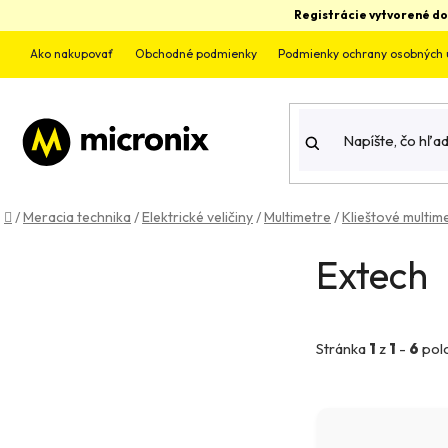
Prejsť
Registrácie vytvorené do
na
obsah
Ako nakupovať
Obchodné podmienky
Podmienky ochrany osobných 
Domov
/
Meracia technika
/
Elektrické veličiny
/
Multimetre
/
Klieštové multim
B
Extech
o
č
Stránka
1
z
1
-
6
pol
n
ý
V
p