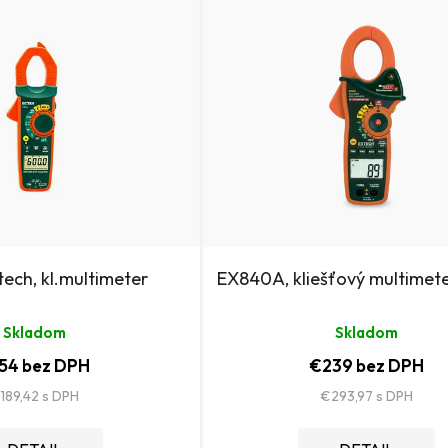
tech, kl.multimeter
EX840A, kliešťový multimet
Skladom
Skladom
54 bez DPH
€239 bez DPH
189,42
€293,97