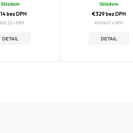
Skladom
Skladom
14 bez DPH
€329 bez DPH
263,22
€404,67
DETAIL
DETAIL
O
v
l
á
d
a
c
i
e
p