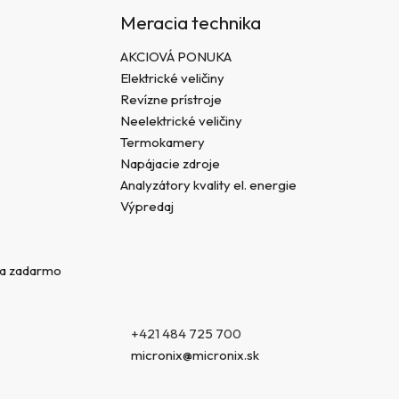
Meracia technika
AKCIOVÁ PONUKA
Elektrické veličiny
Revízne prístroje
Neelektrické veličiny
Termokamery
Napájacie zdroje
Analyzátory kvality el. energie
Výpredaj
va zadarmo
+421 484 725 700
micronix@micronix.sk