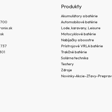
r
Produkty
v
k
Akumulátory a batérie
y
 700
Automobilové batérie
v
onix.sk
Lode, karavany, Leisure
ý
.sk
Motocyklové batérie
p
Nabíjačky a boostre
i
s
 737
Prístrojové VRLA batérie
u
301
Trakčné batérie
Solárna technika
Testery
Zdroje
Novinky-Akcie-Zľavy-Prepra