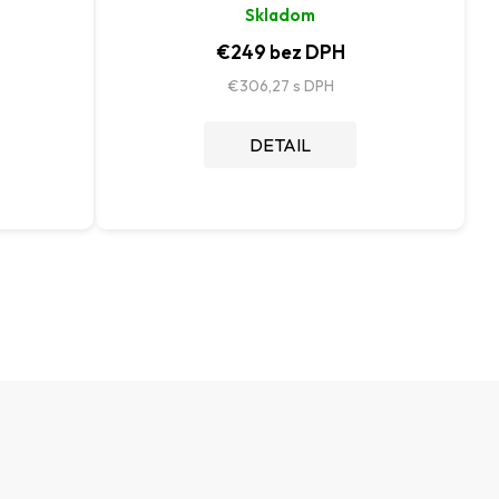
Skladom
€249 bez DPH
€306,27
DETAIL