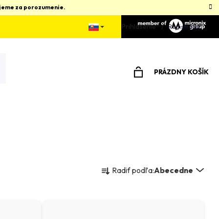
kujeme za porozumenie.
Prihlásenie
Registrácia
PRÁZDNY KOŠÍK
NÁKUPNÝ
KOŠÍK
R
Radiť podľa:
Abecedne
a
d
e