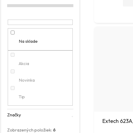
g
ó
r
i
e
Na sklade
Akcia
Novinka
Tip
Značky
Extech 623A,
Zobrazených položiek:
6