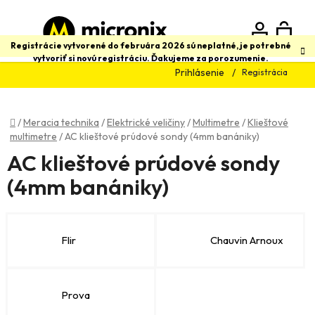
Prejsť
na
obsah
N
Hľadať
Registrácie vytvorené do februára 2026 sú neplatné, je potrebné
vytvoriť si novú registráciu. Ďakujeme za porozumenie.
Prihlásenie
Registrácia
K
Domov
/
Meracia technika
/
Elektrické veličiny
/
Multimetre
/
Klieštové
multimetre
/
AC klieštové prúdové sondy (4mm banániky)
AC klieštové prúdové sondy
(4mm banániky)
Flir
Chauvin Arnoux
Prova