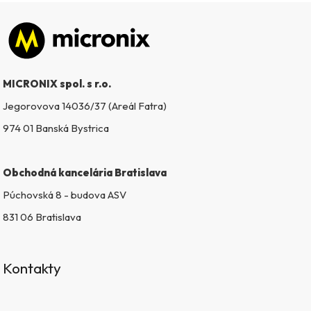
e
p
Zápätie
r
v
k
MICRONIX spol. s r.o.
y
v
Jegorovova 14036/37 (Areál Fatra)
ý
974 01 Banská Bystrica
p
i
s
Obchodná kancelária Bratislava
u
Púchovská 8 - budova ASV
831 06 Bratislava
Kontakty