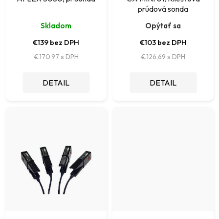
d
prúdová sonda
t
u
Skladom
Opýtať sa
o
k
€139 bez DPH
€103 bez DPH
v
t
€170,97
€126,69
o
DETAIL
DETAIL
v