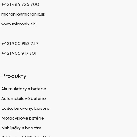
+421 484 725 700
micronix@micronix.sk
www.micronix.sk
+421 905 982 737
+421 905 917 301
Produkty
Akumulátory a batérie
Automobilové batérie
Lode, karavany, Leisure
Motocyklové batérie
Nabíjačky a boostre