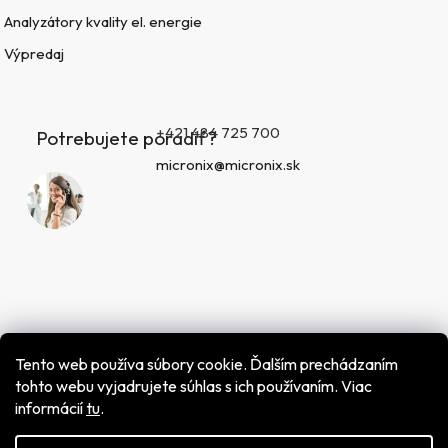
Analyzátory kvality el. energie
Výpredaj
+421 484 725 700
Potrebujete poradiť?
micronix@micronix.sk
Tento web používa súbory cookie. Ďalším prechádzaním
tohto webu vyjadrujete súhlas s ich používaním. Viac
informácií
tu
.
Vytvoril Shoptet
Copyright 2026
MICRONIX spol. s r.o.
. Všetky práva