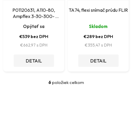
P01120631, A110-80,
TA74, flexi snímač prúdu FLIR
Ampflex 3-30-300-
-3000A, 80cm
Opýtať sa
Skladom
€539 bez DPH
€289 bez DPH
€662,97
€355,47
DETAIL
DETAIL
6
položiek celkom
O
v
l
á
d
a
c
i