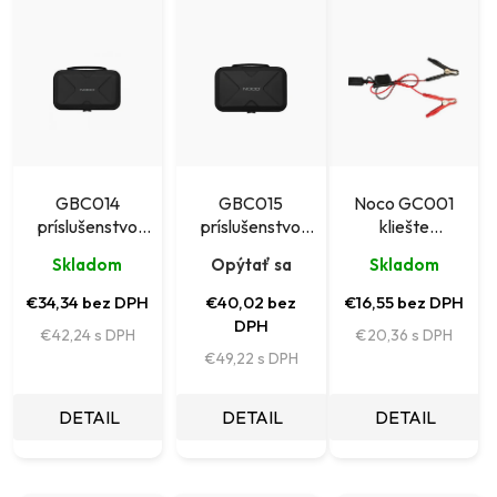
e
ý
n
p
i
i
e
s
p
p
r
r
GBC014
GBC015
Noco GC001
o
príslušenstvo
príslušenstvo
kliešte
o
NOCO – ochranné
NOCO – ochranné
príslušenstvo
d
d
Skladom
Opýtať sa
Skladom
puzdro pre GB70
puzdro pre GB150
NOCO
u
u
€34,34 bez DPH
€40,02 bez
€16,55 bez DPH
k
DPH
€42,24
€20,36
k
€49,22
t
t
o
o
DETAIL
DETAIL
DETAIL
v
v