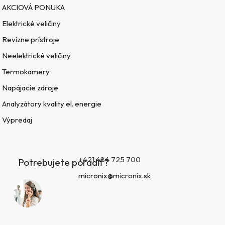
AKCIOVÁ PONUKA
Elektrické veličiny
Revízne prístroje
Neelektrické veličiny
Termokamery
Napájacie zdroje
Analyzátory kvality el. energie
Výpredaj
+421 484 725 700
Potrebujete poradiť?
micronix@micronix.sk