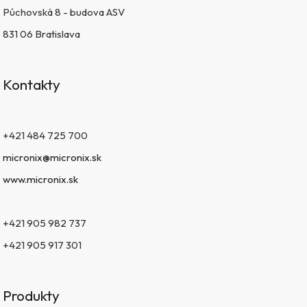
Púchovská 8 - budova ASV
831 06 Bratislava
Kontakty
+421 484 725 700
micronix@micronix.sk
www.micronix.sk
+421 905 982 737
+421 905 917 301
Produkty