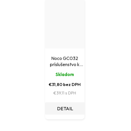
Noco GC032
príslušenstvo k
nabíjačkám NOCO
Skladom
HD - prepojenie s
očkami / kliešte
€31,80 bez DPH
€39,11
DETAIL