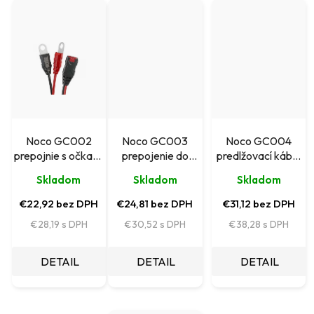
Noco GC002
Noco GC003
Noco GC004
prepojnie s očkami
prepojenie do
predlžovací kábel
príslušenstvo
zapaľovača
príslušenstvo
Skladom
Skladom
Skladom
NOCO
príslušenstvo
NOCO
NOCO
€22,92 bez DPH
€24,81 bez DPH
€31,12 bez DPH
€28,19
€30,52
€38,28
DETAIL
DETAIL
DETAIL