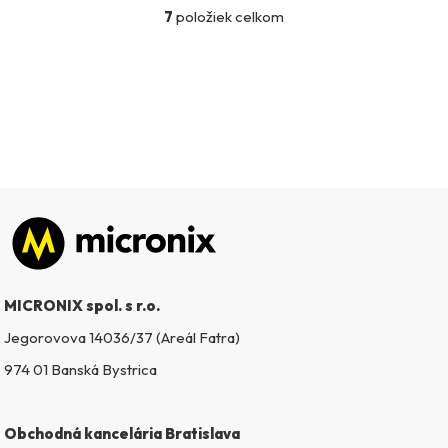
7
položiek celkom
O
v
l
á
d
a
c
i
e
p
Zápätie
r
v
k
MICRONIX spol. s r.o.
y
v
Jegorovova 14036/37 (Areál Fatra)
ý
974 01 Banská Bystrica
p
i
s
Obchodná kancelária Bratislava
u