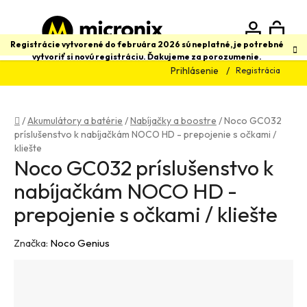
Prejsť
na
obsah
N
Hľadať
Registrácie vytvorené do februára 2026 sú neplatné, je potrebné
vytvoriť si novú registráciu. Ďakujeme za porozumenie.
Prihlásenie
Registrácia
K
Domov
/
Akumulátory a batérie
/
Nabíjačky a boostre
/
Noco GC032
príslušenstvo k nabíjačkám NOCO HD - prepojenie s očkami /
kliešte
Noco GC032 príslušenstvo k
nabíjačkám NOCO HD -
prepojenie s očkami / kliešte
Značka:
Noco Genius