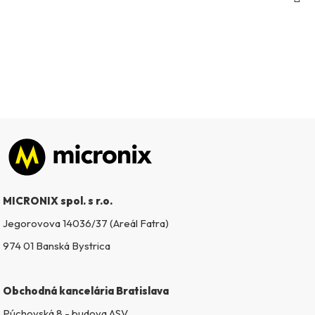
Zápätie
MICRONIX spol. s r.o.
Jegorovova 14036/37 (Areál Fatra)
974 01 Banská Bystrica
Obchodná kancelária Bratislava
Púchovská 8 - budova ASV