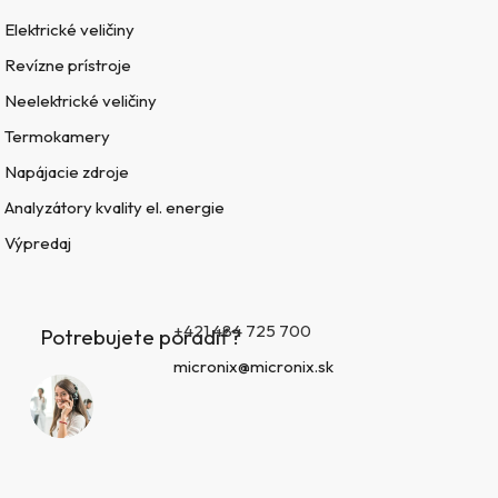
Elektrické veličiny
Revízne prístroje
Neelektrické veličiny
Termokamery
Napájacie zdroje
Analyzátory kvality el. energie
Výpredaj
+421 484 725 700
Potrebujete poradiť?
micronix@micronix.sk