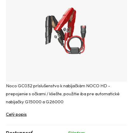
Noco GC032 príslušenstvo k nabíjačkám NOCO HD -
prepojenie s očkami / kliešte, použitie iba pre automatické
nabíjačky G15000 a G26000
Celý popis
Dostupnosť
Skladom