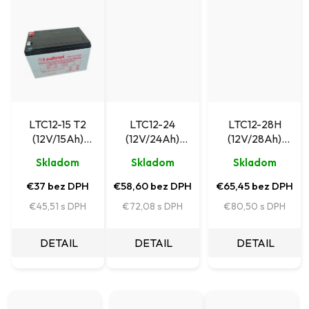
LTC12-15 T2
LTC12-24
LTC12-28H
(12V/15Ah)
(12V/24Ah)
(12V/28Ah)
akumulátor
akumulátor
akumulátor
Skladom
Skladom
Skladom
Leaftron
Leaftron pre
Leaftron
napájacie systémy
€37 bez DPH
€58,60 bez DPH
€65,45 bez DPH
€45,51
€72,08
€80,50
DETAIL
DETAIL
DETAIL