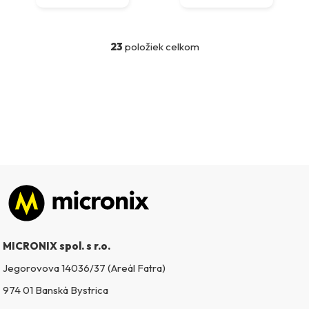
23
položiek celkom
O
v
l
á
d
a
c
i
e
p
Zápätie
r
v
k
MICRONIX spol. s r.o.
y
v
Jegorovova 14036/37 (Areál Fatra)
ý
974 01 Banská Bystrica
p