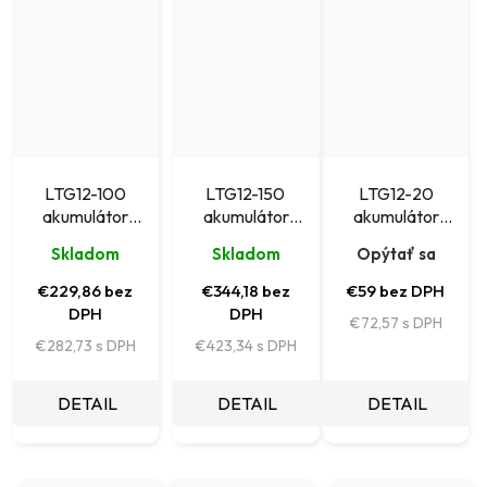
LTG12-100
LTG12-150
LTG12-20
akumulátor
akumulátor
akumulátor
Leaftron GEL
Leaftron GEL
Leaftron GEL
Skladom
Skladom
Opýtať sa
(12V/100Ah)
(12V/150Ah)
(12V/20Ah)
€229,86 bez
€344,18 bez
€59 bez DPH
DPH
DPH
€72,57
€282,73
€423,34
DETAIL
DETAIL
DETAIL