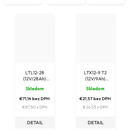
LTL12-28
LTX12-9 T2
(12V/28Ah)
(12V/9Ah)
akumulátor
akumulátor
Skladom
Skladom
Leaftron pre
Leaftron pre
napájacie systémy
napájacie systémy
€71,14 bez DPH
€21,57 bez DPH
(B10ks)
€87,50
€26,53
DETAIL
DETAIL