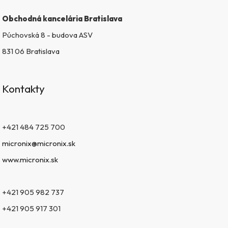
i
s
Obchodná kancelária Bratislava
u
Púchovská 8 - budova ASV
831 06 Bratislava
Kontakty
+421 484 725 700
micronix@micronix.sk
www.micronix.sk
+421 905 982 737
+421 905 917 301