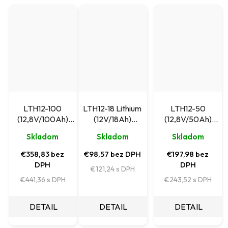
LTH12-100
LTH12-18 Lithium
LTH12-50
(12,8V/100Ah)
(12V/18Ah)
(12,8V/50Ah)
akumulátor
akumulátor
akumulátor
Skladom
Skladom
Skladom
Leaftron Lithium
Leaftron
Leaftron Lithium
€358,83 bez
€98,57 bez DPH
€197,98 bez
DPH
DPH
€121,24
€441,36
€243,52
DETAIL
DETAIL
DETAIL