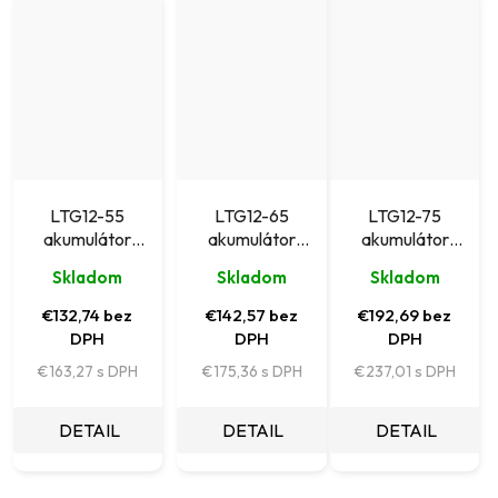
LTG12-55
LTG12-65
LTG12-75
akumulátor
akumulátor
akumulátor
Leaftron GEL
Leaftron GEL
Leaftron GEL
Skladom
Skladom
Skladom
(12V/55Ah)
(12V/65Ah)
(12V/75Ah)
€132,74 bez
€142,57 bez
€192,69 bez
DPH
DPH
DPH
€163,27
€175,36
€237,01
DETAIL
DETAIL
DETAIL