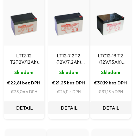
e
ý
n
p
i
i
e
s
p
p
r
r
LT12-12
LT12-7,2T2
LTC12-13 T2
o
T2(12V/12Ah)
(12V/7,2Ah)
(12V/13Ah)
o
akumulátor
akumulátor
akumulátor
d
d
Skladom
Skladom
Skladom
Leaftron pre
Leaftron pre
Leaftron pre
u
napájacie systémy
napájacie systémy
napájacie systémy
u
€22,81 bez DPH
€21,23 bez DPH
€30,19 bez DPH
k
€28,06
€26,11
€37,13
k
t
t
DETAIL
DETAIL
DETAIL
o
o
v
v