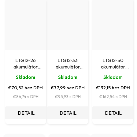
LTG12-26
LTG12-33
LTG12-50
akumulátor
akumulátor
akumulátor
Leaftron GEL
Leaftron GEL
Leaftron GEL
Skladom
Skladom
Skladom
(12V/26Ah)
(12V/33Ah)
(12V/50Ah)
€70,52 bez DPH
€77,99 bez DPH
€132,15 bez DPH
€86,74
€95,93
€162,54
DETAIL
DETAIL
DETAIL