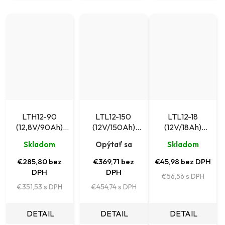
LTH12-90
LTL12-150
LTL12-18
(12,8V/90Ah)
(12V/150Ah)
(12V/18Ah)
akumulátor
akumulátor
akumulátor
Skladom
Opýtať sa
Skladom
Leaftron Lithium
Leaftron pre
Leaftron pre
napájacie systémy
napájacie systémy
€285,80 bez
€369,71 bez
€45,98 bez DPH
DPH
DPH
€56,56
€351,53
€454,74
DETAIL
DETAIL
DETAIL