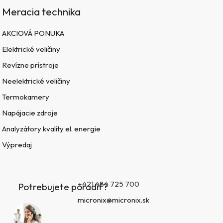
Meracia technika
AKCIOVÁ PONUKA
Elektrické veličiny
Revízne prístroje
Neelektrické veličiny
Termokamery
Napájacie zdroje
Analyzátory kvality el. energie
Výpredaj
+421 484 725 700
Potrebujete poradiť?
micronix@micronix.sk