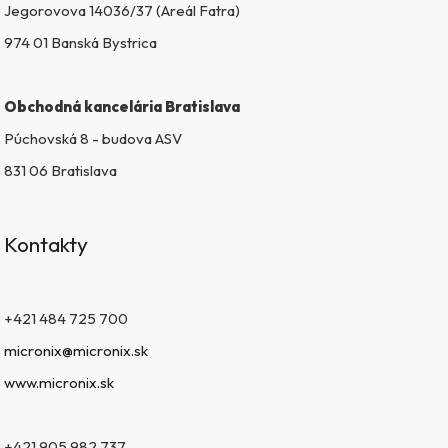
v
Jegorovova 14036/37 (Areál Fatra)
ý
974 01 Banská Bystrica
p
i
s
Obchodná kancelária Bratislava
u
Púchovská 8 - budova ASV
831 06 Bratislava
Kontakty
+421 484 725 700
micronix@micronix.sk
www.micronix.sk
+421 905 982 737