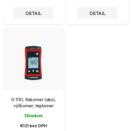
o
DETAIL
DETAIL
v
G 1110, tlakomer (abs),
výškomer, teplomer
Skladom
€121 bez DPH