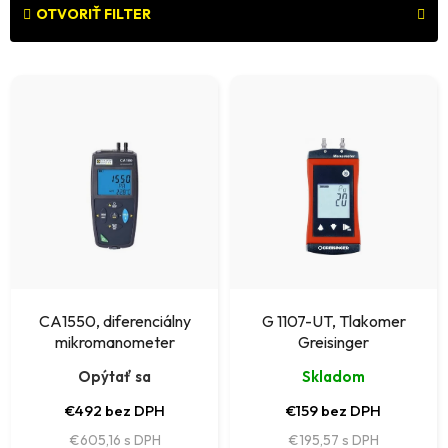
e
OTVORIŤ FILTER
n
V
i
ý
e
p
p
i
r
s
o
p
d
r
u
o
k
CA1550, diferenciálny
G 1107-UT, Tlakomer
d
mikromanometer
Greisinger
t
u
Opýtať sa
Skladom
o
k
€492 bez DPH
€159 bez DPH
v
t
€605,16
€195,57