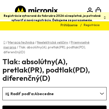
Prejsť
na
obsah
N
Hľadať
Registrácie vytvorené do februára 2026 sú neplatné, je potrebné
vytvoriť si novú registráciu. Ďakujeme za porozumenie.
Prihlásenie
Registrácia
K
Domov
/
Meracia technika
/
Neelektrické veličiny
/
Priemyselné
merania
/
Tlak: absolútny(A), pretlak(PR), podtlak(PD),
diferenčný(D)
Tlak: absolútny(A),
pretlak(PR), podtlak(PD),
diferenčný(D)
R
Radiť podľa:
Abecedne
a
d