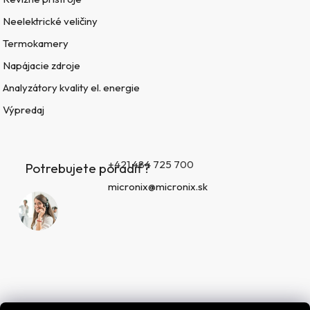
Neelektrické veličiny
Termokamery
Napájacie zdroje
Analyzátory kvality el. energie
Výpredaj
+421 484 725 700
Potrebujete poradiť?
micronix@micronix.sk