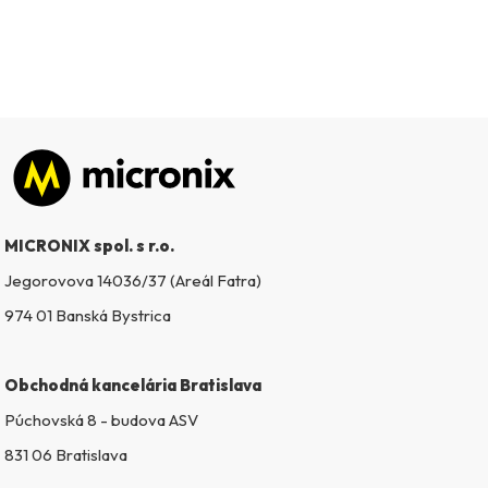
Zápätie
MICRONIX spol. s r.o.
Jegorovova 14036/37 (Areál Fatra)
974 01 Banská Bystrica
Obchodná kancelária Bratislava
Púchovská 8 - budova ASV
831 06 Bratislava