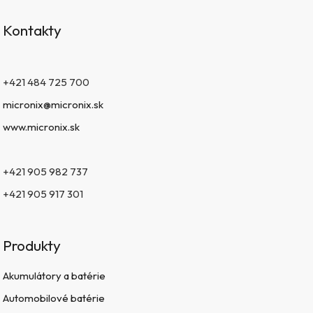
Kontakty
+421 484 725 700
micronix@micronix.sk
www.micronix.sk
+421 905 982 737
+421 905 917 301
Produkty
Akumulátory a batérie
Automobilové batérie