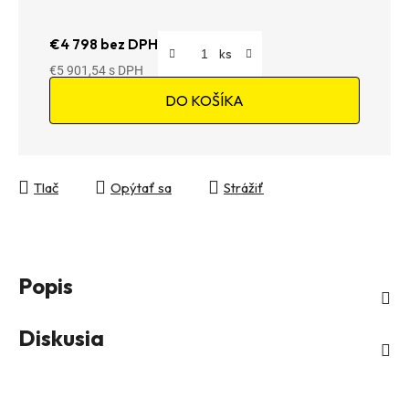
€4 798 bez DPH
€5 901,54
Jednotková cena:
DO KOŠÍKA
Tlač
Opýtať sa
Strážiť
Popis
Diskusia